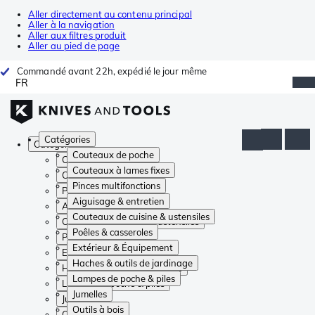
Aller directement au contenu principal
Aller à la navigation
Aller aux filtres produit
Aller au pied de page
Commandé avant 22h, expédié le jour même
FR
Catégories
Catégories
Couteaux de poche
Couteaux de poche
Couteaux à lames fixes
Couteaux à lames fixes
Pinces multifonctions
Pinces multifonctions
Aiguisage & entretien
Aiguisage & entretien
Couteaux de cuisine & ustensiles
Couteaux de cuisine & ustensiles
Poêles & casseroles
Poêles & casseroles
Extérieur & Équipement
Extérieur & Équipement
Haches & outils de jardinage
Haches & outils de jardinage
Lampes de poche & piles
Lampes de poche & piles
Jumelles
Jumelles
Outils à bois
Outils à bois