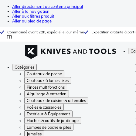
Aller directement au contenu principal
Aller à la navigation
Aller aux filtres produit
Aller au pied de page
Commandé avant 22h, expédié le jour même
Expédition gratuite à parti
FR
Ca
Catégories
Couteaux de poche
Couteaux à lames fixes
Pinces multifonctions
Aiguisage & entretien
Couteaux de cuisine & ustensiles
Poêles & casseroles
Extérieur & Équipement
Haches & outils de jardinage
Lampes de poche & piles
Jumelles