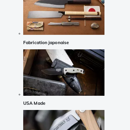
Fabrication japonaise
USA Made