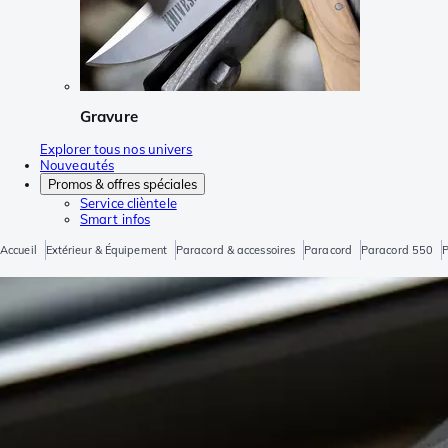
Gravure
Explorer tous nos univers
Nouveautés
Promos & offres spéciales
Service clièntele
Smart infos
Accueil
Extérieur & Équipement
Paracord & accessoires
Paracord
Paracord 550
P