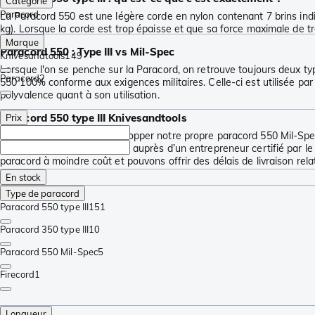
Catégorie
Paracord
La Paracord 550 est une légère corde en nylon contenant 7 brins indiv
kg). Lorsque la corde est trop épaisse et que sa force maximale de trac
Marque
Paracord 550 : Type III vs Mil-Spec
Knivesandtools
149
Lorsque l'on se penche sur la Paracord, on retrouve toujours deux ty
Paracord
2
550 100% conforme aux exigences militaires. Celle-ci est utilisée par 
polyvalence quant à son utilisation.
Paracord 550 type III Knivesandtools
Prix
Nous avons décidé de développer notre propre paracord 550 Mil-Spec 
Nous l’achetons directement auprès d’un entrepreneur certifié par le 
paracord à moindre coût et pouvons offrir des délais de livraison rel
En stock
Type de paracord
Paracord 550 type III
151
Paracord 350 type III
10
Paracord 550 Mil-Spec
5
Firecord
1
Longueur