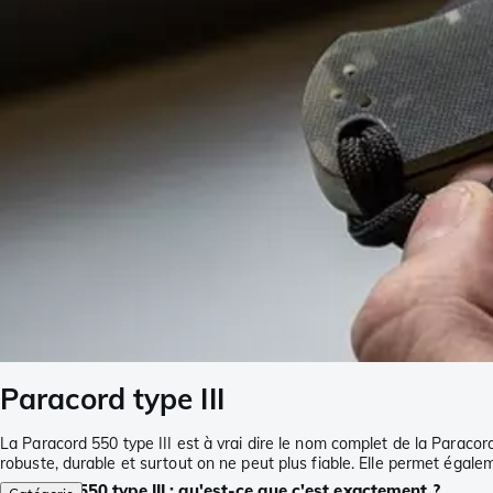
Paracord type III
La Paracord 550 type III est à vrai dire le nom complet de la Paracord
robuste, durable et surtout on ne peut plus fiable. Elle permet égalem
Paracord 550 type III : qu'est-ce que c'est exactement ?