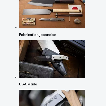
Fabrication japonaise
USA Made