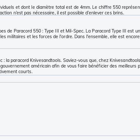
iduels et dont le diamètre total est de 4mm. Le chiffre 550 représent
tion n’est pas nécessaire, il est possible d’enlever ces brins.
pes de Paracord 550 : Type III et Mil-Spec. La Paracord Type III est
les militaires et les forces de l'ordre. Dans l'ensemble, elle est enco
: la paracord Knivesandtools. Saviez-vous que, chez Knivesandtools, 
gouvernement américain afin de vous faire bénéficier des meilleurs pr
ativement courts.