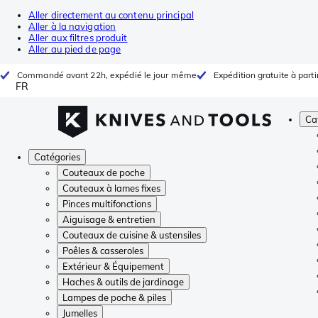
Aller directement au contenu principal
Aller à la navigation
Aller aux filtres produit
Aller au pied de page
Commandé avant 22h, expédié le jour même
Expédition gratuite à parti
FR
Ca
Catégories
Couteaux de poche
Couteaux à lames fixes
Pinces multifonctions
Aiguisage & entretien
Couteaux de cuisine & ustensiles
Poêles & casseroles
Extérieur & Équipement
Haches & outils de jardinage
Lampes de poche & piles
Jumelles