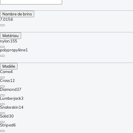
Nombre de brins
7.0
156
Matériau
nylon
155
polypropylène
1
Modèle
Camo
4
Cross
12
Diamond
37
Lumberjack
3
Snakeskin
14
Solid
30
Striped
6