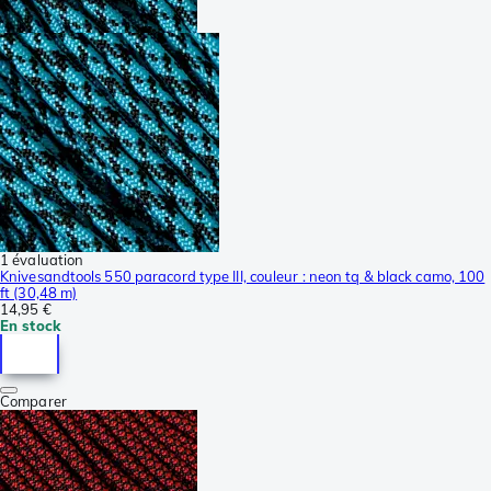
1 évaluation
Knivesandtools 550 paracord type III, couleur : neon tq & black camo, 100
ft (30,48 m)
14,95 €
En stock
Comparer