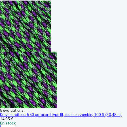
5 évaluations
Knivesandtools 550 paracord type III, couleur : zombie, 100 ft (30,48 m)
14,95 €
En stock