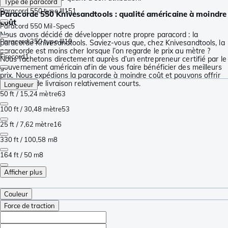
Type de paracord
Paracord 550 type III
151
Paracorde 550 Knivesandtools : qualité américaine à moindre
coût
Paracord 550 Mil-Spec
5
Nous avons décidé de développer notre propre paracord : la
Paracord 350 type III
10
paracorde Knivesandtools. Saviez-vous que, chez Knivesandtools, la
paracorde est moins cher lorsque l’on regarde le prix au mètre ?
Firecord
1
Nous l’achetons directement auprès d’un entrepreneur certifié par le
gouvernement américain afin de vous faire bénéficier des meilleurs
prix. Nous expédions la paracorde à moindre coût et pouvons offrir
des délais de livraison relativement courts.
Longueur
50 ft / 15,24 mètre
63
100 ft / 30,48 mètre
53
25 ft / 7,62 mètre
16
330 ft / 100,58 m
8
164 ft / 50 m
8
Afficher plus
Couleur
Force de traction