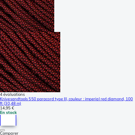
4 évaluations
Knivesandtools 550 paracord type III, couleur : imperial red diamond, 100
ft (30,48 m)
14,95 €
En stock
Comparer