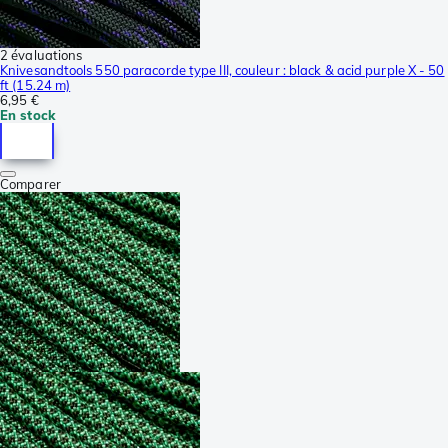
2 évaluations
Knivesandtools 550 paracorde type III, couleur : black & acid purple X - 50
ft (15.24 m)
6,95 €
En stock
Comparer