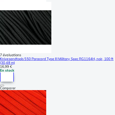
7 évaluations
Knivesandtools 550 Paracord Type III Military Spec RG1164H, noir, 100 ft
(30,48 m)
16,99 €
En stock
Comparer