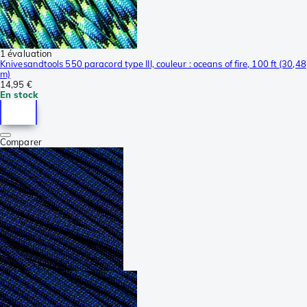
1 évaluation
Knivesandtools 550 paracord type III, couleur : oceans of fire, 100 ft (30,48
m)
14,95 €
En stock
Comparer