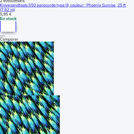
2 évaluations
Knivesandtools 550 paracorde type III, couleur : Phoenix Sunrise, 25 ft
(7,62 m)
5,95 €
En stock
Comparer