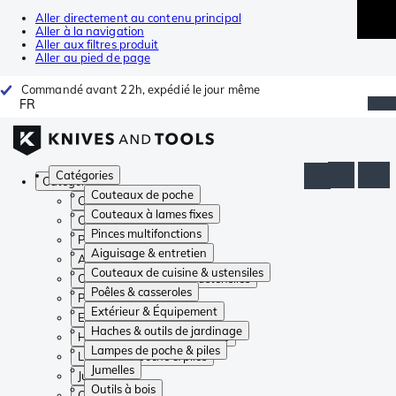
Aller directement au contenu principal
Aller à la navigation
Aller aux filtres produit
Aller au pied de page
Commandé avant 22h, expédié le jour même
FR
Catégories
Catégories
Couteaux de poche
Couteaux de poche
Couteaux à lames fixes
Couteaux à lames fixes
Pinces multifonctions
Pinces multifonctions
Aiguisage & entretien
Aiguisage & entretien
Couteaux de cuisine & ustensiles
Couteaux de cuisine & ustensiles
Poêles & casseroles
Poêles & casseroles
Extérieur & Équipement
Extérieur & Équipement
Haches & outils de jardinage
Haches & outils de jardinage
Lampes de poche & piles
Lampes de poche & piles
Jumelles
Jumelles
Outils à bois
Outils à bois