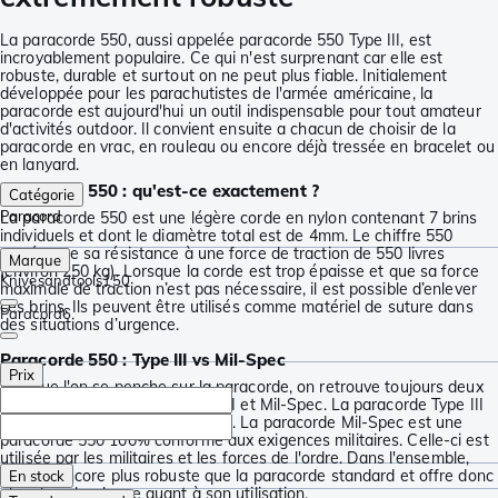
La paracorde 550, aussi appelée paracorde 550 Type III, est
incroyablement populaire. Ce qui n'est surprenant car elle est
robuste, durable et surtout on ne peut plus fiable. Initialement
développée pour les parachutistes de l'armée américaine, la
paracorde est aujourd'hui un outil indispensable pour tout amateur
d'activités outdoor. Il convient ensuite a chacun de choisir de la
paracorde en vrac, en rouleau ou encore déjà tressée en bracelet ou
en lanyard.
Paracorde 550 : qu'est-ce exactement ?
Catégorie
Paracord
La paracorde 550 est une légère corde en nylon contenant 7 brins
individuels et dont le diamètre total est de 4mm. Le chiffre 550
représente sa résistance à une force de traction de 550 livres
Marque
(environ 250 kg). Lorsque la corde est trop épaisse et que sa force
Knivesandtools
150
maximale de traction n’est pas nécessaire, il est possible d’enlever
ces brins. Ils peuvent être utilisés comme matériel de suture dans
Paracord
6
des situations d’urgence.
Paracorde 550 : Type III vs Mil-Spec
Prix
Lorsque l'on se penche sur la paracorde, on retrouve toujours deux
types de paracorde 550 : Type III et Mil-Spec. La paracorde Type III
est une paracorde 550 standard. La paracorde Mil-Spec est une
paracorde 550 100% conforme aux exigences militaires. Celle-ci est
utilisée par les militaires et les forces de l'ordre. Dans l'ensemble,
elle est encore plus robuste que la paracorde standard et offre donc
En stock
plus de polyvalence quant à son utilisation.