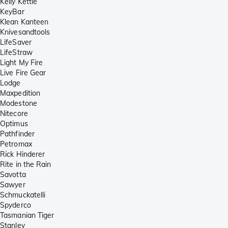
Kelly Kettle
KeyBar
Klean Kanteen
Knivesandtools
LifeSaver
LifeStraw
Light My Fire
Live Fire Gear
Lodge
Maxpedition
Modestone
Nitecore
Optimus
Pathfinder
Petromax
Rick Hinderer
Rite in the Rain
Savotta
Sawyer
Schmuckatelli
Spyderco
Tasmanian Tiger
Stanley