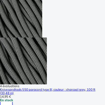
4 évaluations
Knivesandtools 550 paracord type III, couleur : charcoal grey, 100 ft
(30,48 m)
14,95 €
En stock