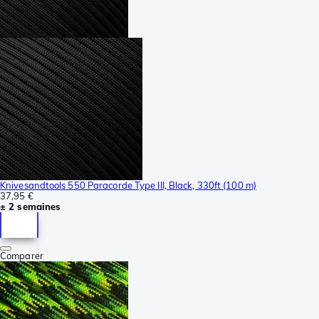
Knivesandtools 550 Paracorde Type III, Black, 330ft (100 m)
37,95 €
± 2 semaines
Comparer