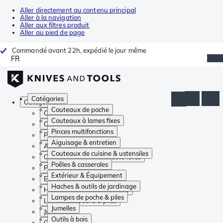
Aller directement au contenu principal
Aller à la navigation
Aller aux filtres produit
Aller au pied de page
Commandé avant 22h, expédié le jour même
FR
Catégories
Catégories
Couteaux de poche
Couteaux de poche
Couteaux à lames fixes
Couteaux à lames fixes
Pinces multifonctions
Pinces multifonctions
Aiguisage & entretien
Aiguisage & entretien
Couteaux de cuisine & ustensiles
Couteaux de cuisine & ustensiles
Poêles & casseroles
Poêles & casseroles
Extérieur & Équipement
Extérieur & Équipement
Haches & outils de jardinage
Haches & outils de jardinage
Lampes de poche & piles
Lampes de poche & piles
Jumelles
Jumelles
Outils à bois
Outils à bois