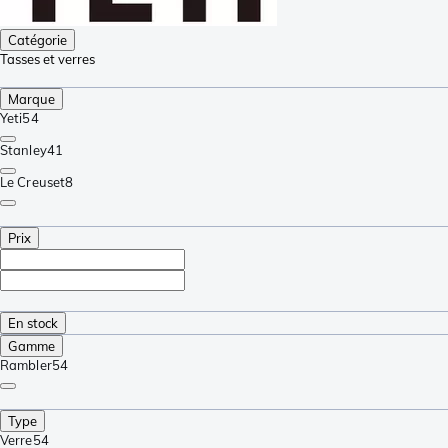
Catégorie
Tasses et verres
Marque
Yeti
54
Stanley
41
Le Creuset
8
Prix
En stock
Gamme
Rambler
54
Type
Verre
54