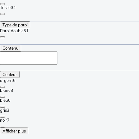
Tasse
34
Type de paroi
Paroi double
51
Contenu
Couleur
argent
6
blanc
8
bleu
6
gris
3
noir
7
Afficher plus