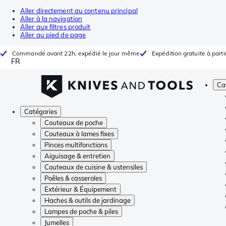
Aller directement au contenu principal
Aller à la navigation
Aller aux filtres produit
Aller au pied de page
Commandé avant 22h, expédié le jour même
Expédition gratuite à parti
FR
Ca
Catégories
Couteaux de poche
Couteaux à lames fixes
Pinces multifonctions
Aiguisage & entretien
Couteaux de cuisine & ustensiles
Poêles & casseroles
Extérieur & Équipement
Haches & outils de jardinage
Lampes de poche & piles
Jumelles