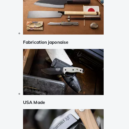
Fabrication japonaise
USA Made