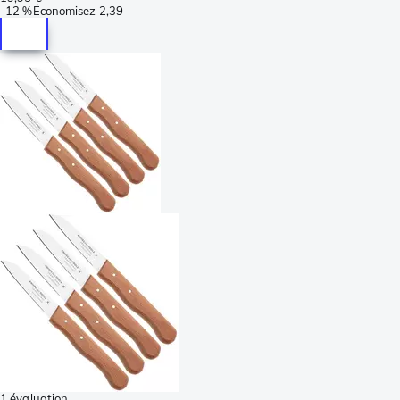
-
12 %
Économisez
2,39
1 évaluation