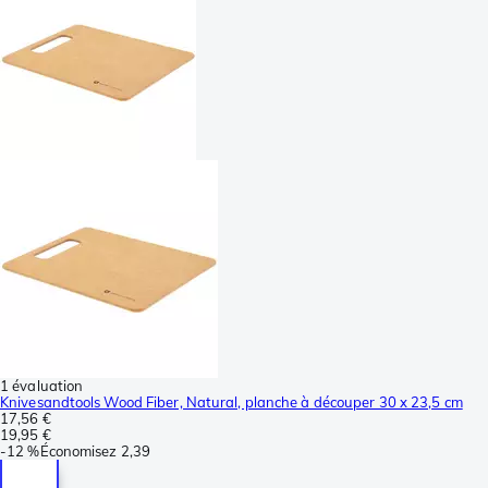
1 évaluation
Knivesandtools Wood Fiber, Natural, planche à découper 30 x 23,5 cm
17,56 €
19,95 €
-
12 %
Économisez
2,39