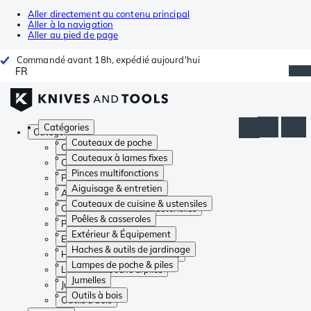
Aller directement au contenu principal
Aller à la navigation
Aller au pied de page
Commandé avant 18h, expédié aujourd'hui
FR
Catégories
Catégories
Couteaux de poche
Couteaux de poche
Couteaux à lames fixes
Couteaux à lames fixes
Pinces multifonctions
Pinces multifonctions
Aiguisage & entretien
Aiguisage & entretien
Couteaux de cuisine & ustensiles
Couteaux de cuisine & ustensiles
Poêles & casseroles
Poêles & casseroles
Extérieur & Équipement
Extérieur & Équipement
Haches & outils de jardinage
Haches & outils de jardinage
Lampes de poche & piles
Lampes de poche & piles
Jumelles
Jumelles
Outils à bois
Outils à bois