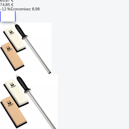
65,87 €
74,85 €
-
12 %
Économisez
8,98