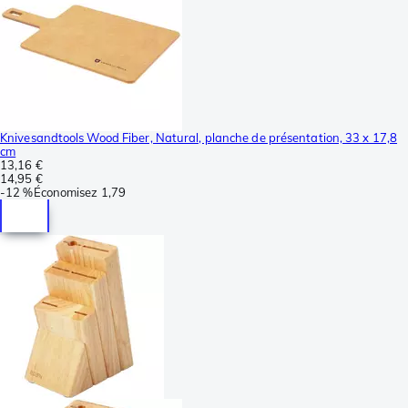
Knivesandtools Wood Fiber, Natural, planche de présentation, 33 x 17,8
cm
13,16 €
14,95 €
-
12 %
Économisez
1,79