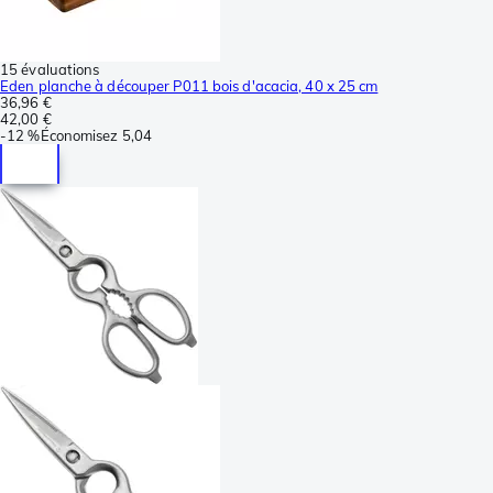
15 évaluations
Eden planche à découper P011 bois d'acacia, 40 x 25 cm
36,96 €
42,00 €
-
12 %
Économisez
5,04