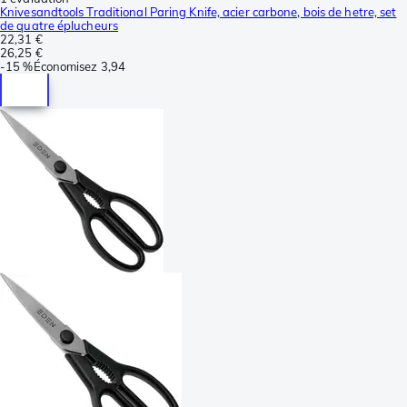
Knivesandtools Traditional Paring Knife, acier carbone, bois de hetre, set
de quatre éplucheurs
22,31 €
26,25 €
-
15 %
Économisez
3,94