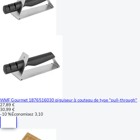
WMF Gourmet 1876516030 aiguiseur à couteau de type "pull-through"
27,89 €
30,99 €
-
10 %
Économisez
3,10