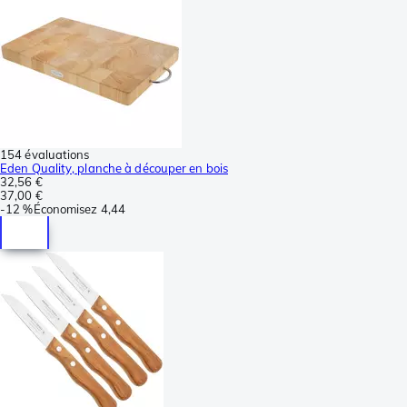
154 évaluations
Eden Quality, planche à découper en bois
32,56 €
37,00 €
-
12 %
Économisez
4,44