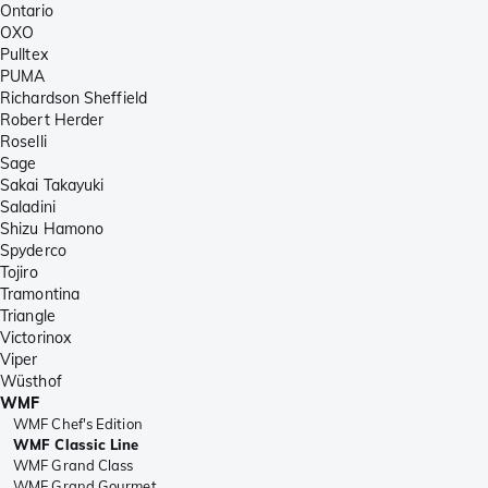
Ontario
OXO
Pulltex
PUMA
Richardson Sheffield
Robert Herder
Roselli
Sage
Sakai Takayuki
Saladini
Shizu Hamono
Spyderco
Tojiro
Tramontina
Triangle
Victorinox
Viper
Wüsthof
WMF
WMF Chef's Edition
WMF Classic Line
WMF Grand Class
WMF Grand Gourmet