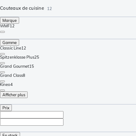
Couteaux de cuisine
12
Marque
WMF
12
Gamme
Classic Line
12
Spitzenklasse Plus
25
Grand Gourmet
15
Grand Class
8
Kineo
4
Afficher plus
Prix
En stock