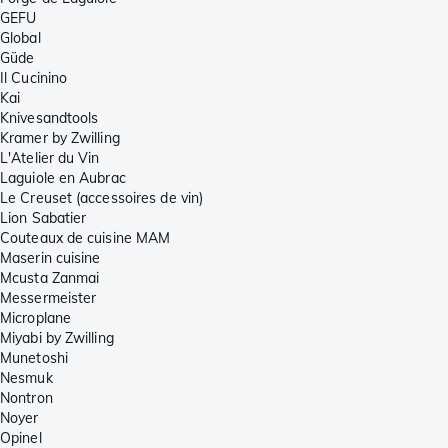
GEFU
Global
Güde
Il Cucinino
Kai
Knivesandtools
Kramer by Zwilling
L'Atelier du Vin
Laguiole en Aubrac
Le Creuset (accessoires de vin)
Lion Sabatier
Couteaux de cuisine MAM
Maserin cuisine
Mcusta Zanmai
Messermeister
Microplane
Miyabi by Zwilling
Munetoshi
Nesmuk
Nontron
Noyer
Opinel