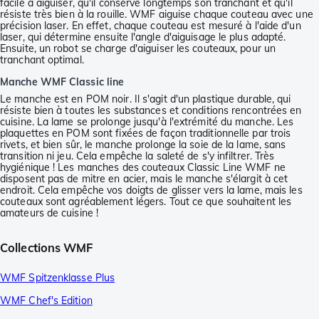
facile à aiguiser, qu'il conserve longtemps son tranchant et qu'il
résiste très bien à la rouille. WMF aiguise chaque couteau avec une
précision laser. En effet, chaque couteau est mesuré à l'aide d'un
laser, qui détermine ensuite l'angle d'aiguisage le plus adapté.
Ensuite, un robot se charge d'aiguiser les couteaux, pour un
tranchant optimal.
Manche WMF Classic line
Le manche est en POM noir. Il s'agit d'un plastique durable, qui
résiste bien à toutes les substances et conditions rencontrées en
cuisine. La lame se prolonge jusqu'à l'extrémité du manche. Les
plaquettes en POM sont fixées de façon traditionnelle par trois
rivets, et bien sûr, le manche prolonge la soie de la lame, sans
transition ni jeu. Cela empêche la saleté de s'y infiltrer. Très
hygiénique ! Les manches des couteaux Classic Line WMF ne
disposent pas de mitre en acier, mais le manche s'élargit à cet
endroit. Cela empêche vos doigts de glisser vers la lame, mais les
couteaux sont agréablement légers. Tout ce que souhaitent les
amateurs de cuisine !
Collections WMF
WMF Spitzenklasse Plus
WMF Chef's Edition