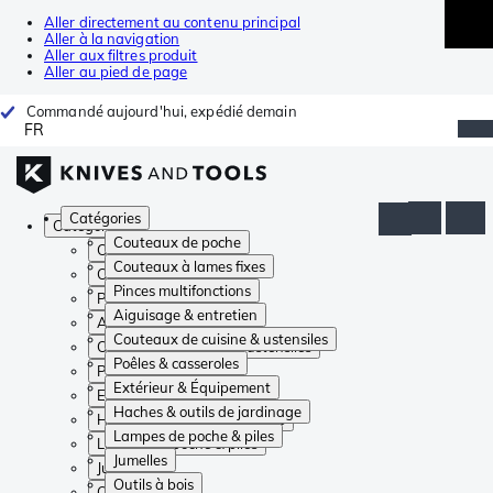
Aller directement au contenu principal
Aller à la navigation
Aller aux filtres produit
Aller au pied de page
Commandé aujourd'hui, expédié demain
FR
Catégories
Catégories
Couteaux de poche
Couteaux de poche
Couteaux à lames fixes
Couteaux à lames fixes
Pinces multifonctions
Pinces multifonctions
Aiguisage & entretien
Aiguisage & entretien
Couteaux de cuisine & ustensiles
Couteaux de cuisine & ustensiles
Poêles & casseroles
Poêles & casseroles
Extérieur & Équipement
Extérieur & Équipement
Haches & outils de jardinage
Haches & outils de jardinage
Lampes de poche & piles
Lampes de poche & piles
Jumelles
Jumelles
Outils à bois
Outils à bois