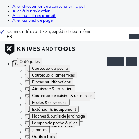
Aller directement au contenu principal
Aller à la navigation
Aller aux filtres produit
Aller au pied de page
Commandé avant 22h, expédié le jour même
FR
Catégories
Catégories
Couteaux de poche
Couteaux de poche
Couteaux à lames fixes
Couteaux à lames fixes
Pinces multifonctions
Pinces multifonctions
Aiguisage & entretien
Aiguisage & entretien
Couteaux de cuisine & ustensiles
Couteaux de cuisine & ustensiles
Poêles & casseroles
Poêles & casseroles
Extérieur & Équipement
Extérieur & Équipement
Haches & outils de jardinage
Haches & outils de jardinage
Lampes de poche & piles
Lampes de poche & piles
Jumelles
Jumelles
Outils à bois
Outils à bois