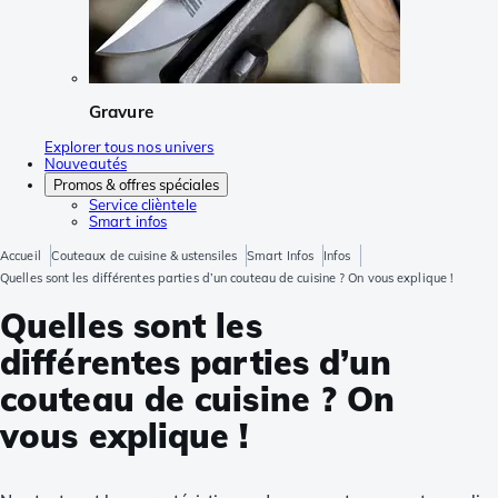
Gravure
Explorer tous nos univers
Nouveautés
Promos & offres spéciales
Service clièntele
Smart infos
Accueil
Couteaux de cuisine & ustensiles
Smart Infos
Infos
Quelles sont les différentes parties d’un couteau de cuisine ? On vous explique !
Quelles sont les
différentes parties d’un
couteau de cuisine ? On
vous explique !