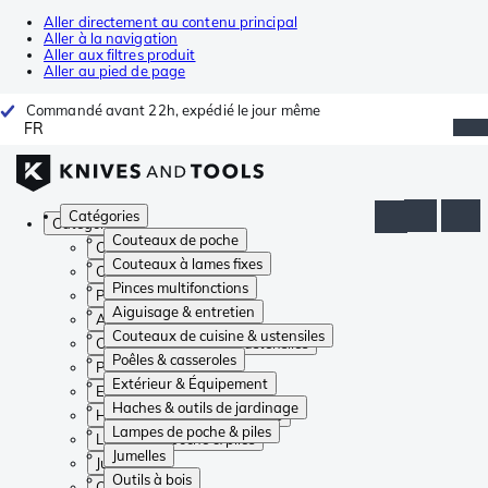
Aller directement au contenu principal
Aller à la navigation
Aller aux filtres produit
Aller au pied de page
Commandé avant 22h, expédié le jour même
FR
Catégories
Catégories
Couteaux de poche
Couteaux de poche
Couteaux à lames fixes
Couteaux à lames fixes
Pinces multifonctions
Pinces multifonctions
Aiguisage & entretien
Aiguisage & entretien
Couteaux de cuisine & ustensiles
Couteaux de cuisine & ustensiles
Poêles & casseroles
Poêles & casseroles
Extérieur & Équipement
Extérieur & Équipement
Haches & outils de jardinage
Haches & outils de jardinage
Lampes de poche & piles
Lampes de poche & piles
Jumelles
Jumelles
Outils à bois
Outils à bois