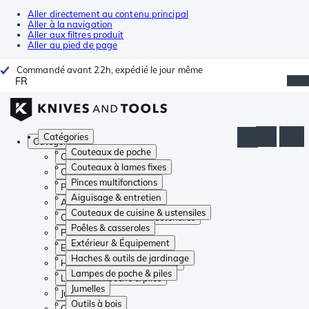
Aller directement au contenu principal
Aller à la navigation
Aller aux filtres produit
Aller au pied de page
Commandé avant 22h, expédié le jour même
FR
Catégories
Catégories
Couteaux de poche
Couteaux de poche
Couteaux à lames fixes
Couteaux à lames fixes
Pinces multifonctions
Pinces multifonctions
Aiguisage & entretien
Aiguisage & entretien
Couteaux de cuisine & ustensiles
Couteaux de cuisine & ustensiles
Poêles & casseroles
Poêles & casseroles
Extérieur & Équipement
Extérieur & Équipement
Haches & outils de jardinage
Haches & outils de jardinage
Lampes de poche & piles
Lampes de poche & piles
Jumelles
Jumelles
Outils à bois
Outils à bois