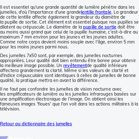
Il est essentiel qu'une grande quantité de lumière pénètre dans les
jumelles, d'où l'importance d'une grande
lentille frontale
. La grandeur
de cette lentille affecte également la grandeur du diamètre de
la pupille de sortie. Cet élément est essentiel puisque nos pupilles se
dilatent au crépuscule. Le diamètre de la
pupille de sortie
doit être
au moins aussi grand que celui de la pupille humaine, c'est-à-dire au
maximum 7 mm environ pour les jeunes et les jeunes adultes.
Comme notre corps devient moins souple avec l'âge, environ 5 mm
pour les moins jeunes parmi nous.
Des jumelles 7x50 sont, par exemple, des jumelles nocturnes
appropriées. Leur qualité doit bien entendu être bonne pour obtenir
la meilleure image possible. Un
revêtement
de qualité inférieure
affectera grandement la clarté. Même si les valeurs de clarté et
d'indice crépusculaire sont identiques à celles de jumelles de bonne
qualité, la pratique mettra en avant la différence.
Il ne faut pas confondre les jumelles de vision nocturne avec
les amplificateurs de lumière ou les jumelles infrarouges basées sur
une amplification électronique de l'image. On obtient ainsi les
fameuses images 'floues' que l'on voit dans les actions militaires à la
télévision.
Retour au dictionnaire des jumelles
Thèmes liés