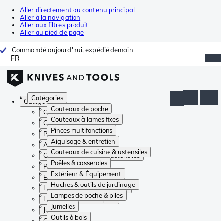
Aller directement au contenu principal
Aller à la navigation
Aller aux filtres produit
Aller au pied de page
Commandé aujourd'hui, expédié demain
FR
Catégories
Catégories
Couteaux de poche
Couteaux de poche
Couteaux à lames fixes
Couteaux à lames fixes
Pinces multifonctions
Pinces multifonctions
Aiguisage & entretien
Aiguisage & entretien
Couteaux de cuisine & ustensiles
Couteaux de cuisine & ustensiles
Poêles & casseroles
Poêles & casseroles
Extérieur & Équipement
Extérieur & Équipement
Haches & outils de jardinage
Haches & outils de jardinage
Lampes de poche & piles
Lampes de poche & piles
Jumelles
Jumelles
Outils à bois
Outils à bois