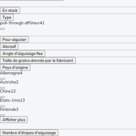
En stock
Type
pull-through affûteur
41
Pour aiguiser
Abrasif
Angle d'aiguisage fixe
Taille de grains donnée par le fabricant
Pays d'origine
Allemagne
4
Autriche
2
Chine
22
États-Unis
13
Finlande
3
Afficher plus
Nombre d'étapes d'aiguisage