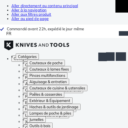
Aller directement au contenu principal
Aller à la navigation
Aller aux filtres produit
Aller au pied de page
Commandé avant 22h, expédié le jour même
FR
Catégories
Catégories
Couteaux de poche
Couteaux de poche
Couteaux à lames fixes
Couteaux à lames fixes
Pinces multifonctions
Pinces multifonctions
Aiguisage & entretien
Aiguisage & entretien
Couteaux de cuisine & ustensiles
Couteaux de cuisine & ustensiles
Poêles & casseroles
Poêles & casseroles
Extérieur & Équipement
Extérieur & Équipement
Haches & outils de jardinage
Haches & outils de jardinage
Lampes de poche & piles
Lampes de poche & piles
Jumelles
Jumelles
Outils à bois
Outils à bois