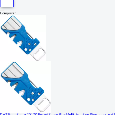
Comparer
DMT EdgeSharp 20170 PocketSharp Plus Multi-Function Sharpener, outil