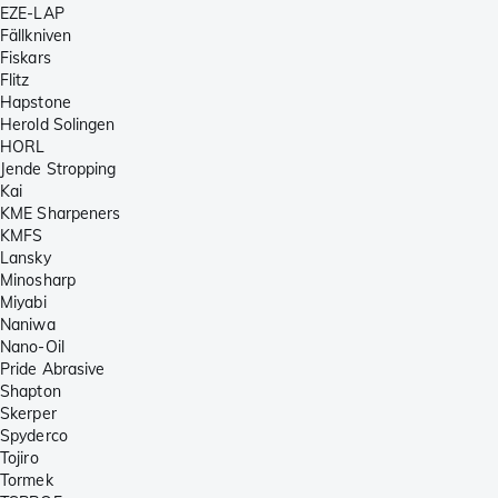
EZE-LAP
Fällkniven
Fiskars
Flitz
Hapstone
Herold Solingen
HORL
Jende Stropping
Kai
KME Sharpeners
KMFS
Lansky
Minosharp
Miyabi
Naniwa
Nano-Oil
Pride Abrasive
Shapton
Skerper
Spyderco
Tojiro
Tormek