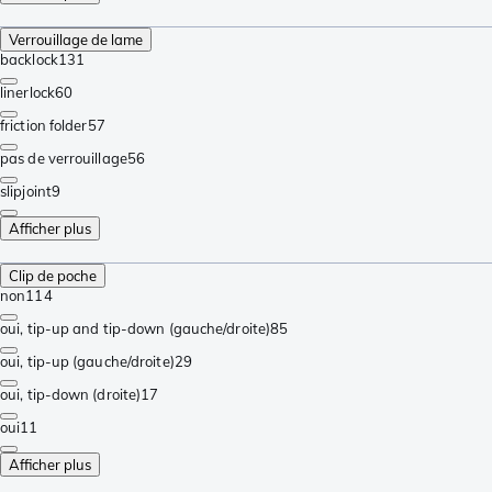
Verrouillage de lame
backlock
131
linerlock
60
friction folder
57
pas de verrouillage
56
slipjoint
9
Afficher plus
Clip de poche
non
114
oui, tip-up and tip-down (gauche/droite)
85
oui, tip-up (gauche/droite)
29
oui, tip-down (droite)
17
oui
11
Afficher plus