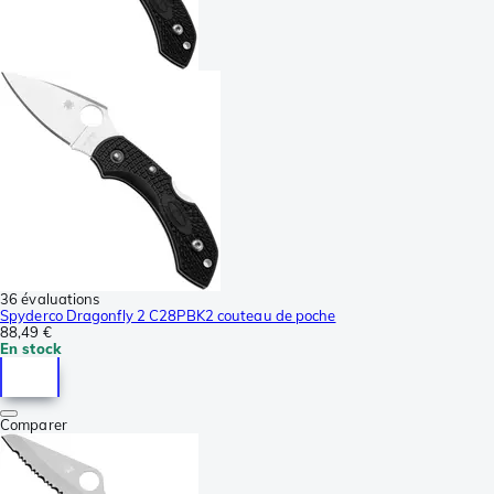
36 évaluations
Spyderco Dragonfly 2 C28PBK2 couteau de poche
88,49 €
En stock
Comparer