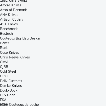
1881 Knife Works
Amare Knives
Ansø of Denmark
ANV Knives
Artisan Cutlery
ASK Knives
Benchmade
Bestech
Couteaux Big Idea Design
Böker
Buck
Case Knives
Chris Reeve Knives
Civivi
CJRB
Cold Steel
CRKT
Daily Customs
Demko Knives
Douk-Douk
DPx Gear
EKA
ESEE Couteaux de poche