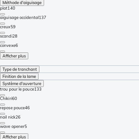
Méthode d'aiguisage
plat
140
aiguisage occidental
137
creux
59
scandi
28
convexe
6
Afficher plus
Type de tranchant
Finition de la lame
Système d'ouverture
trou pour le pouce
133
Chikiri
60
repose pouce
46
nail nick
26
wave opener
5
Afficher plus