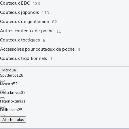
Couteaux EDC
133
Couteaux japonais
113
Couteaux de gentleman
82
Autres couteaux de poche
11
Couteaux tactiques
6
Accessoires pour couteaux de poche
3
Couteaux traditionnels
1
Marque
Spyderco
128
Mcusta
52
Ohta knives
32
Higonokami
31
Fällkniven
25
Afficher plus