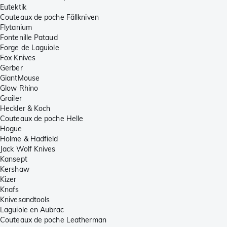
Eutektik
Couteaux de poche Fällkniven
Flytanium
Fontenille Pataud
Forge de Laguiole
Fox Knives
Gerber
GiantMouse
Glow Rhino
Grailer
Heckler & Koch
Couteaux de poche Helle
Hogue
Holme & Hadfield
Jack Wolf Knives
Kansept
Kershaw
Kizer
Knafs
Knivesandtools
Laguiole en Aubrac
Couteaux de poche Leatherman