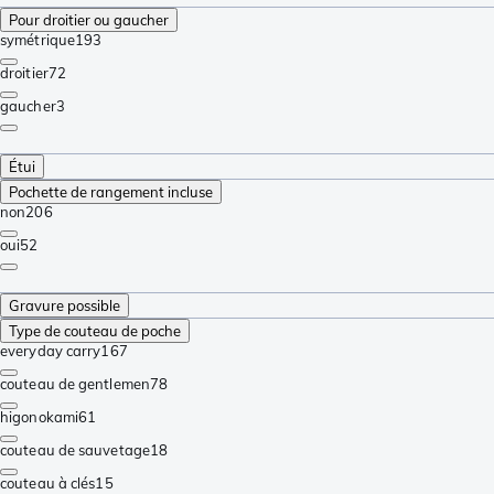
Pour droitier ou gaucher
symétrique
193
droitier
72
gaucher
3
Étui
Pochette de rangement incluse
non
206
oui
52
Gravure possible
Type de couteau de poche
everyday carry
167
couteau de gentlemen
78
higonokami
61
couteau de sauvetage
18
couteau à clés
15