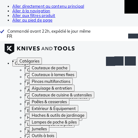
Aller directement au contenu principal
Aller à la navigation
Aller aux filtres produit
Aller au pied de page
Commandé avant 22h, expédié le jour même
FR
Catégories
Catégories
Couteaux de poche
Couteaux de poche
Couteaux à lames fixes
Couteaux à lames fixes
Pinces multifonctions
Pinces multifonctions
Aiguisage & entretien
Aiguisage & entretien
Couteaux de cuisine & ustensiles
Couteaux de cuisine & ustensiles
Poêles & casseroles
Poêles & casseroles
Extérieur & Équipement
Extérieur & Équipement
Haches & outils de jardinage
Haches & outils de jardinage
Lampes de poche & piles
Lampes de poche & piles
Jumelles
Jumelles
Outils à bois
Outils à bois