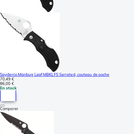
Spyderco Manbug Leaf MBKLFS Serrated, couteau de poche
70,49 €
86,00 €
En stock
Comparer