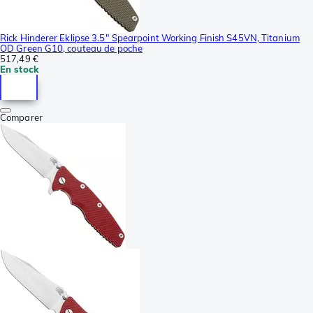
Rick Hinderer Eklipse 3.5" Spearpoint Working Finish S45VN, Titanium
OD Green G10, couteau de poche
517,49 €
En stock
Comparer