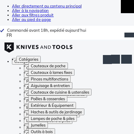
Aller directement au contenu principal
Aller à la navigation
Aller aux filtres produit
Aller au pied de page
Commandé avant 18h, expédié aujourd'hui
FR
Catégories
Catégories
Couteaux de poche
Couteaux de poche
Couteaux à lames fixes
Couteaux à lames fixes
Pinces multifonctions
Pinces multifonctions
Aiguisage & entretien
Aiguisage & entretien
Couteaux de cuisine & ustensiles
Couteaux de cuisine & ustensiles
Poêles & casseroles
Poêles & casseroles
Extérieur & Équipement
Extérieur & Équipement
Haches & outils de jardinage
Haches & outils de jardinage
Lampes de poche & piles
Lampes de poche & piles
Jumelles
Jumelles
Outils à bois
Outils à bois