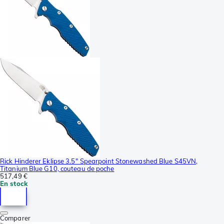
Rick Hinderer Eklipse 3.5" Spearpoint Stonewashed Blue S45VN,
Titanium Blue G10, couteau de poche
517,49 €
En stock
Comparer