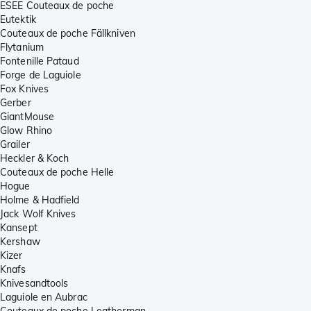
ESEE Couteaux de poche
Eutektik
Couteaux de poche Fällkniven
Flytanium
Fontenille Pataud
Forge de Laguiole
Fox Knives
Gerber
GiantMouse
Glow Rhino
Grailer
Heckler & Koch
Couteaux de poche Helle
Hogue
Holme & Hadfield
Jack Wolf Knives
Kansept
Kershaw
Kizer
Knafs
Knivesandtools
Laguiole en Aubrac