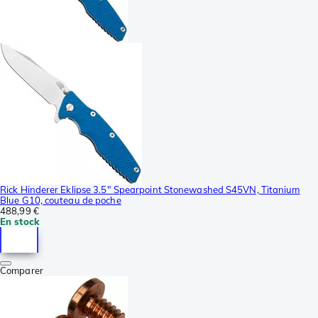
Rick Hinderer Eklipse 3.5" Spearpoint Stonewashed S45VN, Titanium
Blue G10, couteau de poche
488,99 €
En stock
Comparer