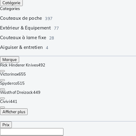
Catégorie
Categories
Couteaux de poche
397
Extérieur & Équipement
77
Couteaux à lame fixe
28
Aiguiser & entretien
4
Marque
Rick Hinderer Knives
492
Victorinox
655
Spyderco
515
Wüsthof Dreizack
449
Civivi
441
Afficher plus
Prix