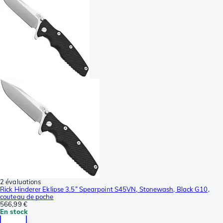
2 évaluations
Rick Hinderer Eklipse 3.5” Spearpoint S45VN, Stonewash, Black G10,
couteau de poche
566,99 €
En stock