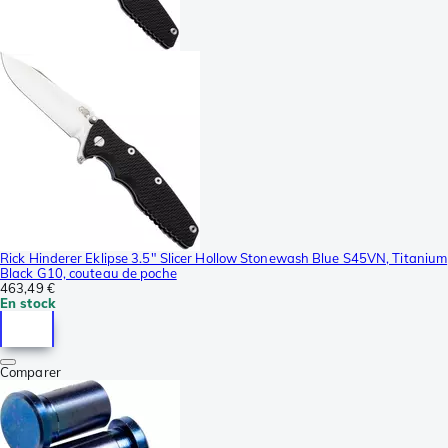
Rick Hinderer Eklipse 3.5" Slicer Hollow Stonewash Blue S45VN, Titanium
Black G10, couteau de poche
463,49 €
En stock
Comparer