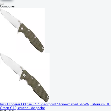
Comparer
Rick Hinderer Eklipse 3.5" Spearpoint Stonewashed S45VN, Titanium OD
Green G10, couteau de poche