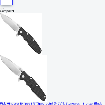
Comparer
Rick Hinderer Eklipse 3.5” Spearpoint S45VN, Stonewash Bronze, Black