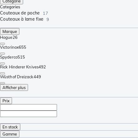
Catégorie
Categories
Couteaux de poche
17
Couteaux à lame fixe
9
Marque
Hogue
26
Victorinox
655
Spyderco
515
Rick Hinderer Knives
492
Wüsthof Dreizack
449
Afficher plus
Prix
En stock
Gamme