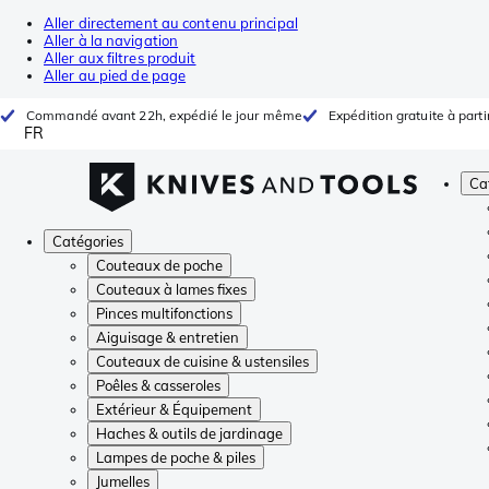
Aller directement au contenu principal
Aller à la navigation
Aller aux filtres produit
Aller au pied de page
Commandé avant 22h, expédié le jour même
Expédition gratuite à parti
FR
Ca
Catégories
Couteaux de poche
Couteaux à lames fixes
Pinces multifonctions
Aiguisage & entretien
Couteaux de cuisine & ustensiles
Poêles & casseroles
Extérieur & Équipement
Haches & outils de jardinage
Lampes de poche & piles
Jumelles