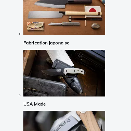
Fabrication japonaise
USA Made