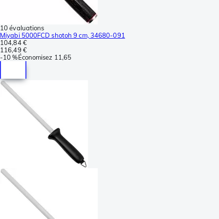
10 évaluations
Miyabi 5000FCD shotoh 9 cm, 34680-091
104,84 €
116,49 €
-
10 %
Économisez
11,65