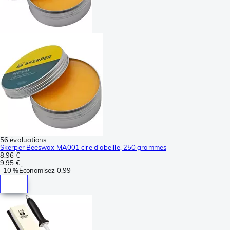
56 évaluations
Skerper Beeswax MA001 cire d'abeille, 250 grammes
8,96 €
9,95 €
-
10 %
Économisez
0,99