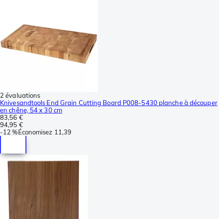
2 évaluations
Knivesandtools End Grain Cutting Board P008-5430 planche à découper
en chêne, 54 x 30 cm
83,56 €
94,95 €
-
12 %
Économisez
11,39