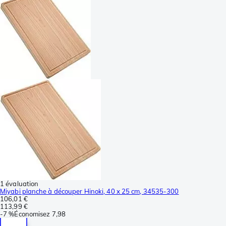
1 évaluation
Miyabi planche à découper Hinoki, 40 x 25 cm, 34535-300
106,01 €
113,99 €
-
7 %
Économisez
7,98