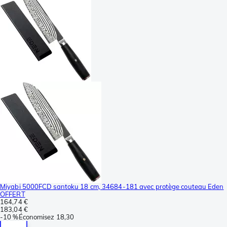
Miyabi 5000FCD santoku 18 cm, 34684-181 avec protège couteau Eden
OFFERT
164,74 €
183,04 €
-
10 %
Économisez
18,30