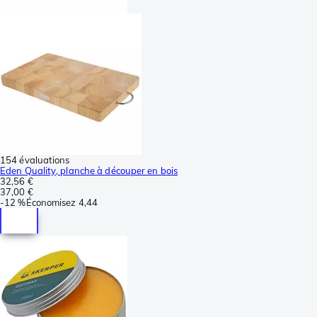
154 évaluations
Eden Quality, planche à découper en bois
32,56 €
37,00 €
-
12 %
Économisez
4,44