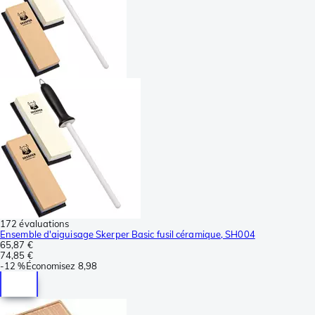
172 évaluations
Ensemble d'aiguisage Skerper Basic fusil céramique, SH004
65,87 €
74,85 €
-
12 %
Économisez
8,98