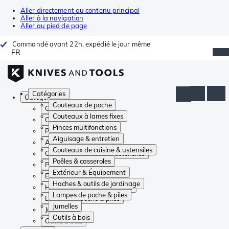
Aller directement au contenu principal
Aller à la navigation
Aller au pied de page
Commandé avant 22h, expédié le jour même
FR
Catégories
Catégories
Couteaux de poche
Couteaux de poche
Couteaux à lames fixes
Couteaux à lames fixes
Pinces multifonctions
Pinces multifonctions
Aiguisage & entretien
Aiguisage & entretien
Couteaux de cuisine & ustensiles
Couteaux de cuisine & ustensiles
Poêles & casseroles
Poêles & casseroles
Extérieur & Équipement
Extérieur & Équipement
Haches & outils de jardinage
Haches & outils de jardinage
Lampes de poche & piles
Lampes de poche & piles
Jumelles
Jumelles
Outils à bois
Outils à bois