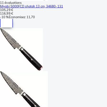
11 évaluations
Miyabi 5000FCD shotoh 13 cm, 34680-131
105,29 €
116,99 €
-
10 %
Économisez
11,70