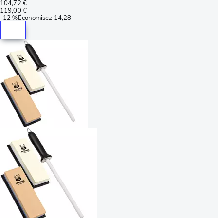
104,72 €
119,00 €
-
12 %
Économisez
14,28