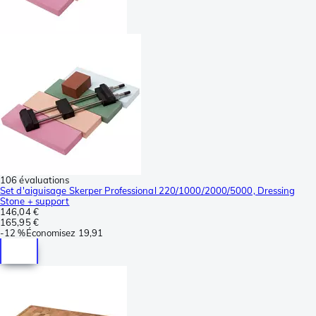
106 évaluations
Set d'aiguisage Skerper Professional 220/1000/2000/5000, Dressing
Stone + support
146,04 €
165,95 €
-
12 %
Économisez
19,91