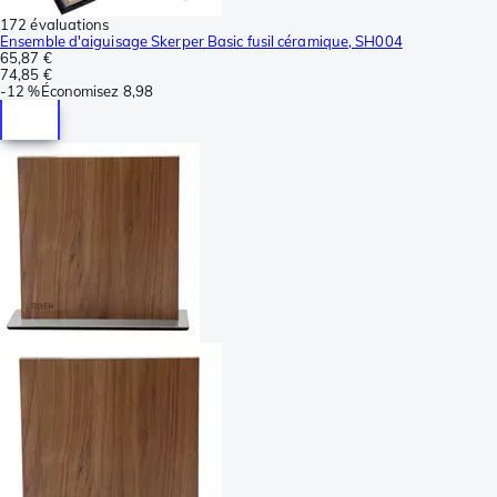
172 évaluations
Ensemble d'aiguisage Skerper Basic fusil céramique, SH004
65,87 €
74,85 €
-
12 %
Économisez
8,98