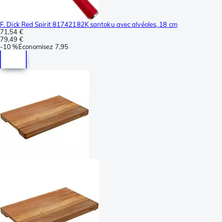
F. Dick Red Spirit 81742182K santoku avec alvéoles, 18 cm
71,54 €
79,49 €
-
10 %
Économisez
7,95