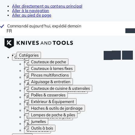
Aller directement au contenu principal
Aller à la navigation
Aller au pied de page
Commandé aujourd'hui, expédié demain
FR
Catégories
Catégories
Couteaux de poche
Couteaux de poche
Couteaux à lames fixes
Couteaux à lames fixes
Pinces multifonctions
Pinces multifonctions
Aiguisage & entretien
Aiguisage & entretien
Couteaux de cuisine & ustensiles
Couteaux de cuisine & ustensiles
Poêles & casseroles
Poêles & casseroles
Extérieur & Équipement
Extérieur & Équipement
Haches & outils de jardinage
Haches & outils de jardinage
Lampes de poche & piles
Lampes de poche & piles
Jumelles
Jumelles
Outils à bois
Outils à bois