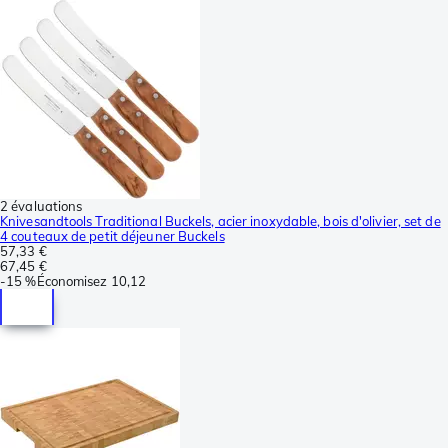
2 évaluations
Knivesandtools Traditional Buckels, acier inoxydable, bois d'olivier, set de
4 couteaux de petit déjeuner Buckels
57,33 €
67,45 €
-
15 %
Économisez
10,12