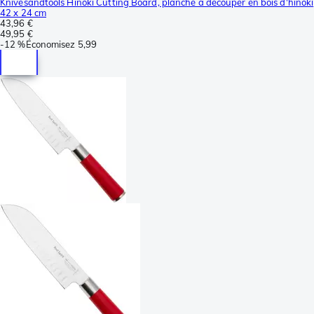
Knivesandtools Hinoki Cutting Board, planche à découper en bois d'hinoki
42 x 24 cm
43,96 €
49,95 €
-
12 %
Économisez
5,99