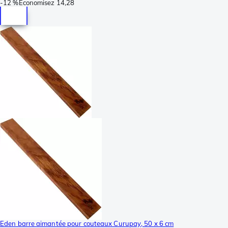
-
12 %
Économisez
14,28
Eden barre aimantée pour couteaux Curupay, 50 x 6 cm