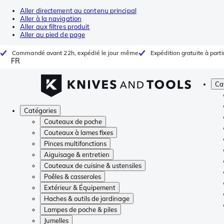
Aller directement au contenu principal
Aller à la navigation
Aller aux filtres produit
Aller au pied de page
Commandé avant 22h, expédié le jour même
Expédition gratuite à parti
FR
Ca
Catégories
Couteaux de poche
Couteaux à lames fixes
Pinces multifonctions
Aiguisage & entretien
Couteaux de cuisine & ustensiles
Poêles & casseroles
Extérieur & Équipement
Haches & outils de jardinage
Lampes de poche & piles
Jumelles