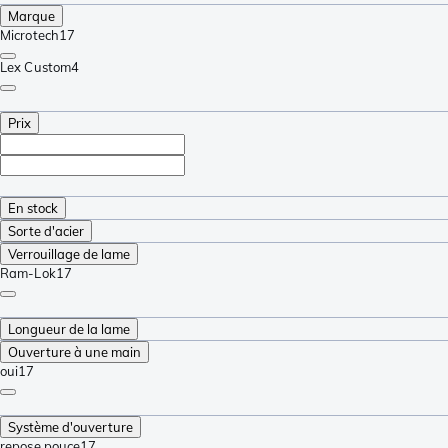
Marque
Microtech
17
Lex Custom
4
Prix
En stock
Sorte d'acier
Verrouillage de lame
Ram-Lok
17
Longueur de la lame
Ouverture à une main
oui
17
Système d'ouverture
repose pouce
17