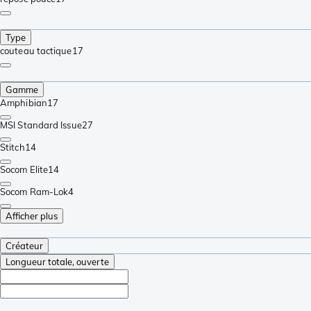
Type
couteau tactique
17
Gamme
Amphibian
17
MSI Standard Issue
27
Stitch
14
Socom Elite
14
Socom Ram-Lok
4
Afficher plus
Créateur
Longueur totale, ouverte