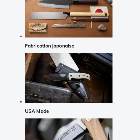
Fabrication japonaise
USA Made