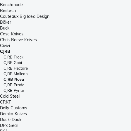
Benchmade
Bestech
Couteaux Big Idea Design
Böker
Buck
Case Knives
Chris Reeve Knives
Civivi
CJRB
CJRB Frack
CJRB Gobi
CJRB Hectare
CJRB Maileah
CJRB Nova
CJRB Prado
CJRB Pyrite
Cold Steel
CRKT
Daily Customs
Demko Knives
Douk-Douk
DPx Gear