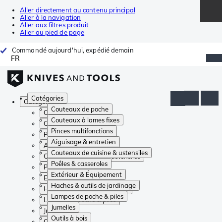
Aller directement au contenu principal
Aller à la navigation
Aller aux filtres produit
Aller au pied de page
Commandé aujourd'hui, expédié demain
FR
Catégories
Catégories
Couteaux de poche
Couteaux de poche
Couteaux à lames fixes
Couteaux à lames fixes
Pinces multifonctions
Pinces multifonctions
Aiguisage & entretien
Aiguisage & entretien
Couteaux de cuisine & ustensiles
Couteaux de cuisine & ustensiles
Poêles & casseroles
Poêles & casseroles
Extérieur & Équipement
Extérieur & Équipement
Haches & outils de jardinage
Haches & outils de jardinage
Lampes de poche & piles
Lampes de poche & piles
Jumelles
Jumelles
Outils à bois
Outils à bois