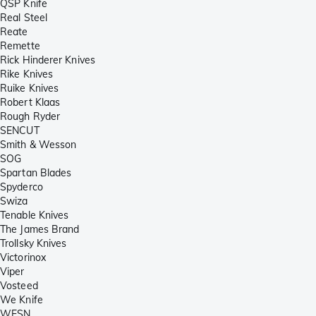
QSP Knife
Real Steel
Reate
Remette
Rick Hinderer Knives
Rike Knives
Ruike Knives
Robert Klaas
Rough Ryder
SENCUT
Smith & Wesson
SOG
Spartan Blades
Spyderco
Swiza
Tenable Knives
The James Brand
Trollsky Knives
Victorinox
Viper
Vosteed
We Knife
WESN