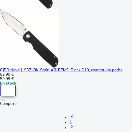
CJRB Nova J1937-BK, Satin AR-RPM9, Black G10, couteau de poche
53,99 €
59,99 €
En stock
Comparer
1