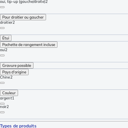
oui, tip-up (gauche/droite)
2
Pour droitier ou gaucher
droitier
2
Étui
Pochette de rangement incluse
oui
2
Gravure possible
Pays d'origine
Chine
2
Couleur
argent
1
noir
2
Types de produits