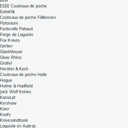
EKA
ESEE Couteaux de poche
Eutektik
Couteaux de poche Fällkniven
Flytanium
Fontenille Pataud
Forge de Laguiole
Fox Knives
Gerber
GiantMouse
Glow Rhino
Grailer
Heckler & Koch
Couteaux de poche Helle
Hogue
Holme & Hadfield
Jack Wolf Knives
Kansept
Kershaw
Kizer
Knafs
Knivesandtools
Laguiole en Aubrac