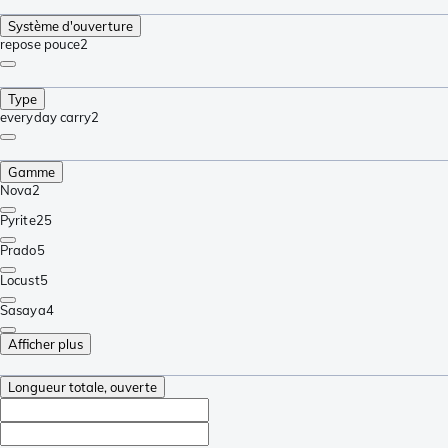
Système d'ouverture
repose pouce
2
Type
everyday carry
2
Gamme
Nova
2
Pyrite
25
Prado
5
Locust
5
Sasaya
4
Afficher plus
Longueur totale, ouverte