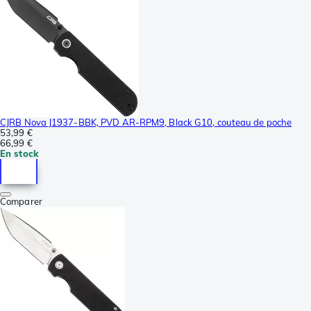
CJRB Nova J1937-BBK, PVD AR-RPM9, Black G10, couteau de poche
53,99 €
66,99 €
En stock
Comparer