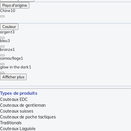
Pays d'origine
Chine
10
Couleur
argent
3
bleu
3
bronze
1
camouflage
1
glow in the dark
1
Afficher plus
Types de produits
Couteaux EDC
Couteaux de gentleman
Couteaux suisses
Couteaux de poche tactiques
Traditionals
Couteaux Laguiole