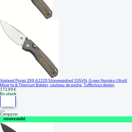
Vosteed Psyop 299 A2220 Stonewashed S35VN, Green Norplex UltreX
Micarta & Titanium Bolster, couteau de poche, Tuffknives design
173,99 €
En stock
Comparer
nouveauté