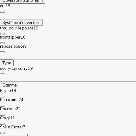
Ouverture à une main
oui
19
Système d'ouverture
trou pour le pouce
10
frontflipper
10
repose pouce
9
Type
everyday carry
19
Gamme
Psyop
19
Porcupine
24
Raccoon
22
Corgi
11
Shilin Cutter
7