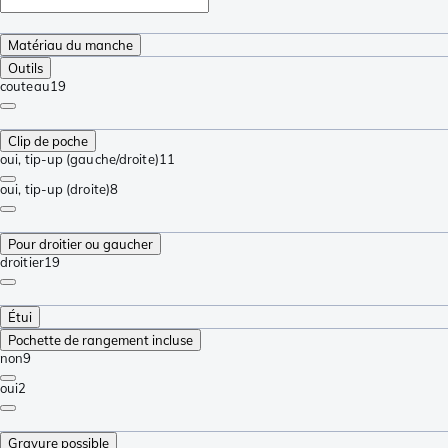
Matériau du manche
Outils
couteau
19
Clip de poche
oui, tip-up (gauche/droite)
11
oui, tip-up (droite)
8
Pour droitier ou gaucher
droitier
19
Étui
Pochette de rangement incluse
non
9
oui
2
Gravure possible