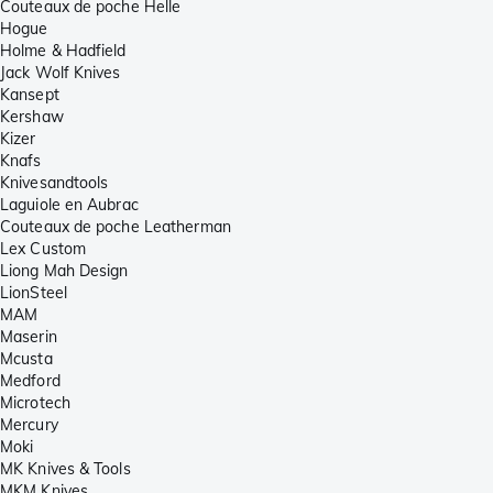
Couteaux de poche Helle
Hogue
Holme & Hadfield
Jack Wolf Knives
Kansept
Kershaw
Kizer
Knafs
Knivesandtools
Laguiole en Aubrac
Couteaux de poche Leatherman
Lex Custom
Liong Mah Design
LionSteel
MAM
Maserin
Mcusta
Medford
Microtech
Mercury
Moki
MK Knives & Tools
MKM Knives