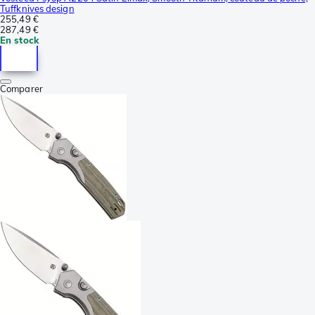
Tuffknives design
255,49 €
287,49 €
En stock
Comparer