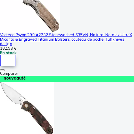
Vosteed Psyop 299 A2232 Stonewashed S35VN, Natural Norplex UltreX
Micarta & Engraved Titanium Bolsters, couteau de poche, Tuffknives
design
182,99 €
En stock
Comparer
nouveauté