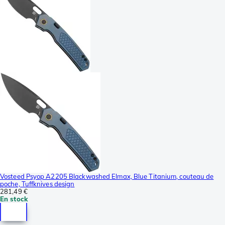
Vosteed Psyop A2205 Blackwashed Elmax, Blue Titanium, couteau de
poche, Tuffknives design
281,49 €
En stock