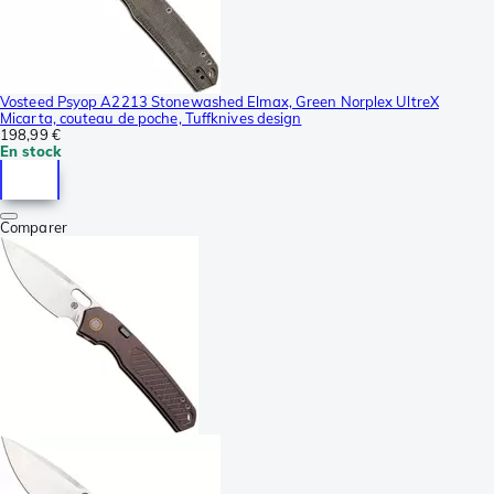
Vosteed Psyop A2213 Stonewashed Elmax, Green Norplex UltreX
Micarta, couteau de poche, Tuffknives design
198,99 €
En stock
Comparer