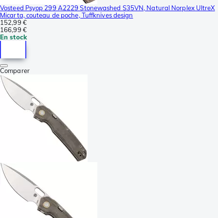
Vosteed Psyop 299 A2229 Stonewashed S35VN, Natural Norplex UltreX
Micarta, couteau de poche, Tuffknives design
152,99 €
166,99 €
En stock
Comparer