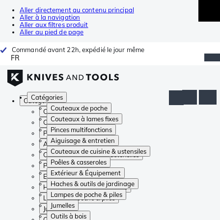
Aller directement au contenu principal
Aller à la navigation
Aller aux filtres produit
Aller au pied de page
Commandé avant 22h, expédié le jour même
FR
Catégories
Catégories
Couteaux de poche
Couteaux de poche
Couteaux à lames fixes
Couteaux à lames fixes
Pinces multifonctions
Pinces multifonctions
Aiguisage & entretien
Aiguisage & entretien
Couteaux de cuisine & ustensiles
Couteaux de cuisine & ustensiles
Poêles & casseroles
Poêles & casseroles
Extérieur & Équipement
Extérieur & Équipement
Haches & outils de jardinage
Haches & outils de jardinage
Lampes de poche & piles
Lampes de poche & piles
Jumelles
Jumelles
Outils à bois
Outils à bois