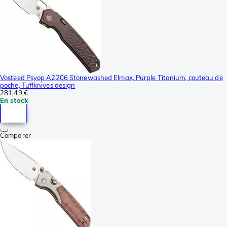
Vosteed Psyop A2206 Stonewashed Elmax, Purple Titanium, couteau de
poche, Tuffknives design
281,49 €
En stock
Comparer