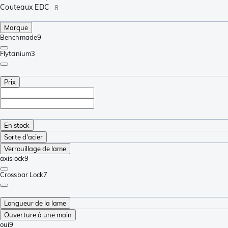
Couteaux EDC
8
Marque
Benchmade
9
Flytanium
3
Prix
En stock
Sorte d'acier
Verrouillage de lame
axislock
9
Crossbar Lock
7
Longueur de la lame
Ouverture à une main
oui
9