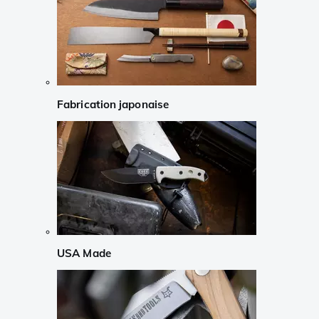
Fabrication japonaise
USA Made