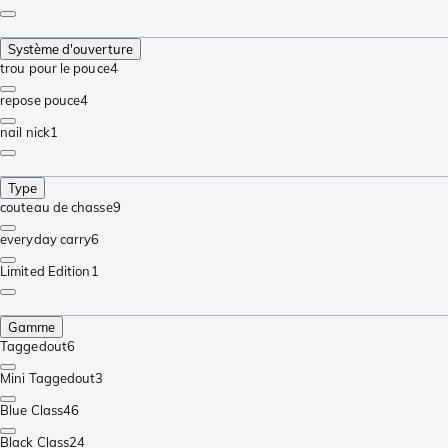
Système d'ouverture
trou pour le pouce
4
repose pouce
4
nail nick
1
Type
couteau de chasse
9
everyday carry
6
Limited Edition
1
Gamme
Taggedout
6
Mini Taggedout
3
Blue Class
46
Black Class
24