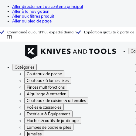
Aller directement au contenu principal
Aller à la navigation
Aller aux filtres produit
Aller au pied de page
Commandé aujourd'hui, expédié demain
Expédition gratuite à partir de
FR
Ca
Catégories
Couteaux de poche
Couteaux à lames fixes
Pinces multifonctions
Aiguisage & entretien
Couteaux de cuisine & ustensiles
Poêles & casseroles
Extérieur & Équipement
Haches & outils de jardinage
Lampes de poche & piles
Jumelles