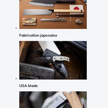
Fabrication japonaise
USA Made