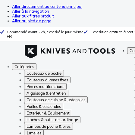
Aller directement au contenu principal
Aller à la navigation
Aller aux filtres produit
Aller au pied de page
Commandé avant 22h, expédié le jour même
Expédition gratuite à parti
FR
Ca
Catégories
Couteaux de poche
Couteaux à lames fixes
Pinces multifonctions
Aiguisage & entretien
Couteaux de cuisine & ustensiles
Poêles & casseroles
Extérieur & Équipement
Haches & outils de jardinage
Lampes de poche & piles
Jumelles