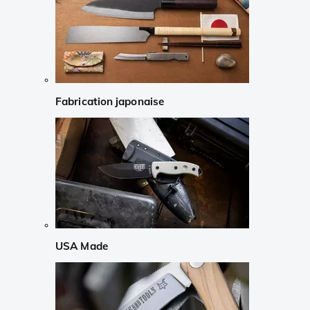
Fabrication japonaise
USA Made