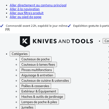
Aller directement au contenu principal
Aller à la navigation
Aller aux filtres produit
Aller au pied de page
Commandé avant 22h, expédié le jour même
Expédition gratuite à parti
FR
Ca
Catégories
Couteaux de poche
Couteaux à lames fixes
Pinces multifonctions
Aiguisage & entretien
Couteaux de cuisine & ustensiles
Poêles & casseroles
Extérieur & Équipement
Haches & outils de jardinage
Lampes de poche & piles
Jumelles