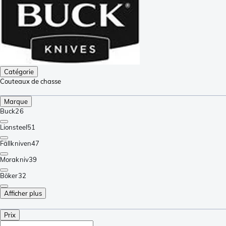
Catégorie
Couteaux de chasse
Marque
Buck
26
Lionsteel
51
Fällkniven
47
Morakniv
39
Böker
32
Afficher plus
Prix