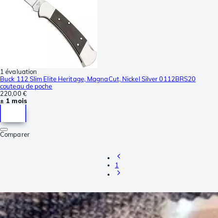
1 évaluation
Buck 112 Slim Elite Heritage, MagnaCut, Nickel Silver 0112BRS20
couteau de poche
220,00 €
± 1 mois
Comparer
1