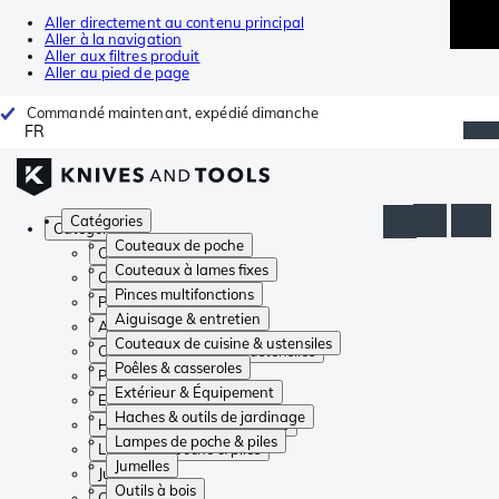
Aller directement au contenu principal
Aller à la navigation
Aller aux filtres produit
Aller au pied de page
Commandé maintenant, expédié dimanche
FR
Catégories
Catégories
Couteaux de poche
Couteaux de poche
Couteaux à lames fixes
Couteaux à lames fixes
Pinces multifonctions
Pinces multifonctions
Aiguisage & entretien
Aiguisage & entretien
Couteaux de cuisine & ustensiles
Couteaux de cuisine & ustensiles
Poêles & casseroles
Poêles & casseroles
Extérieur & Équipement
Extérieur & Équipement
Haches & outils de jardinage
Haches & outils de jardinage
Lampes de poche & piles
Lampes de poche & piles
Jumelles
Jumelles
Outils à bois
Outils à bois