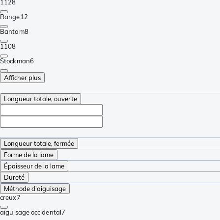
112
8
Range
12
Bantam
8
110
8
Stockman
6
Afficher plus
Longueur totale, ouverte
Longueur totale, fermée
Forme de la lame
Épaisseur de la lame
Dureté
Méthode d'aiguisage
creux
7
aiguisage occidental
7