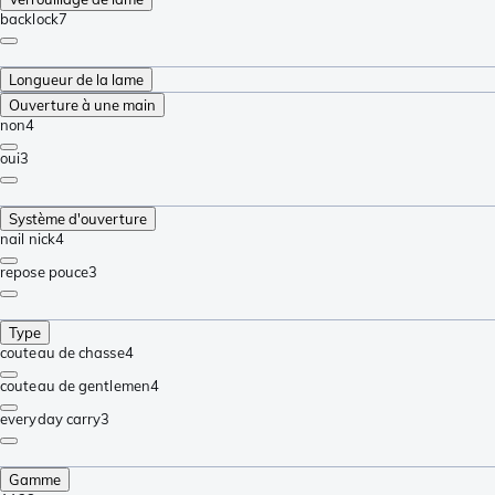
backlock
7
Longueur de la lame
Ouverture à une main
non
4
oui
3
Système d'ouverture
nail nick
4
repose pouce
3
Type
couteau de chasse
4
couteau de gentlemen
4
everyday carry
3
Gamme