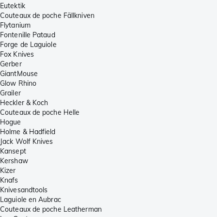
Eutektik
Couteaux de poche Fällkniven
Flytanium
Fontenille Pataud
Forge de Laguiole
Fox Knives
Gerber
GiantMouse
Glow Rhino
Grailer
Heckler & Koch
Couteaux de poche Helle
Hogue
Holme & Hadfield
Jack Wolf Knives
Kansept
Kershaw
Kizer
Knafs
Knivesandtools
Laguiole en Aubrac
Couteaux de poche Leatherman