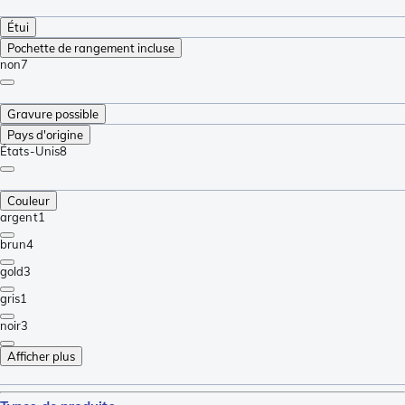
Étui
Pochette de rangement incluse
non
7
Gravure possible
Pays d'origine
États-Unis
8
Couleur
argent
1
brun
4
gold
3
gris
1
noir
3
Afficher plus