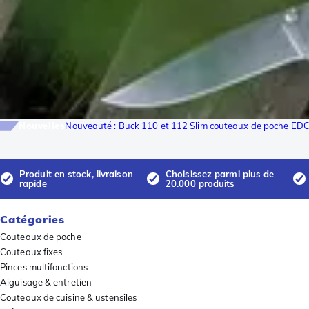
Nouvelles
Nouveauté : Buck 110 et 112 Slim couteaux de poche ED
Produit en stock, livraison
Choisissez parmi plus de
rapide
20.000 produits
Catégories
Couteaux de poche
Couteaux fixes
Pinces multifonctions
Aiguisage & entretien
Couteaux de cuisine & ustensiles