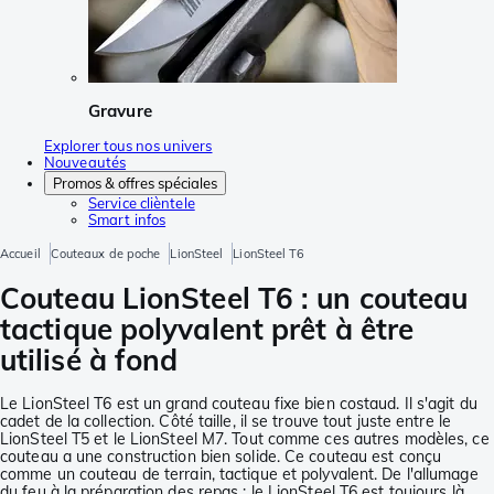
Gravure
Explorer tous nos univers
Nouveautés
Promos & offres spéciales
Service clièntele
Smart infos
Accueil
Couteaux de poche
LionSteel
LionSteel T6
Couteau LionSteel T6 : un couteau
tactique polyvalent prêt à être
utilisé à fond
Le LionSteel T6 est un grand couteau fixe bien costaud. Il s'agit du
cadet de la collection. Côté taille, il se trouve tout juste entre le
LionSteel T5 et le LionSteel M7. Tout comme ces autres modèles, ce
couteau a une construction bien solide. Ce couteau est conçu
comme un couteau de terrain, tactique et polyvalent. De l'allumage
du feu à la préparation des repas : le LionSteel T6 est toujours là