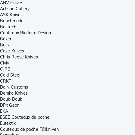
ANV Knives
Artisan Cutlery
ASK Knives
Benchmade
Bestech
Couteaux Big Idea Design
Böker
Buck
Case Knives
Chris Reeve Knives
Civivi
CJRB
Cold Steel
CRKT
Daily Customs
Demko Knives
Douk-Douk
DPx Gear
EKA
ESEE Couteaux de poche
Eutektik
Couteaux de poche Fällkniven