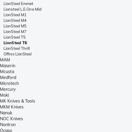
LionSteel Emmet
Lionsteel L.E.One Mid
LionSteel M1
LionSteel M4
LionSteel M5
LionSteel M7
LionSteel T5
LionSteel T6
LionSteel Thrill
Offres LionSteel
MAM
Maserin
Mcusta
Medford
Microtech
Mercury
Moki
MK Knives & Tools
MKM Knives
Nanuk
NOC Knives
Nontron
Ocaso