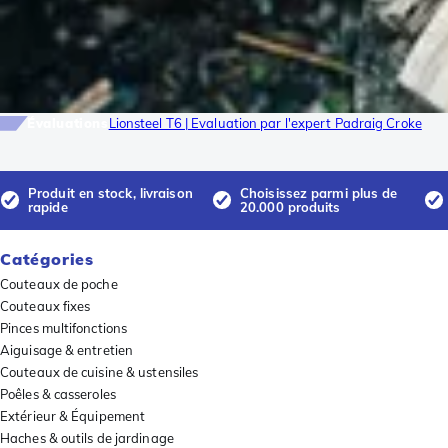
Évaluations
Lionsteel T6 | Evaluation par l'expert Padraig Croke
Produit en stock, livraison
Choisissez parmi plus de
rapide
20.000 produits
Catégories
Couteaux de poche
Couteaux fixes
Pinces multifonctions
Aiguisage & entretien
Couteaux de cuisine & ustensiles
Poêles & casseroles
Extérieur & Équipement
Haches & outils de jardinage