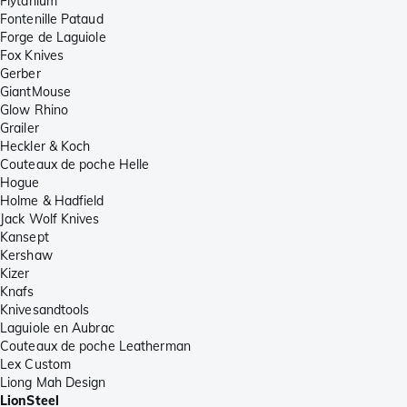
Flytanium
Fontenille Pataud
Forge de Laguiole
Fox Knives
Gerber
GiantMouse
Glow Rhino
Grailer
Heckler & Koch
Couteaux de poche Helle
Hogue
Holme & Hadfield
Jack Wolf Knives
Kansept
Kershaw
Kizer
Knafs
Knivesandtools
Laguiole en Aubrac
Couteaux de poche Leatherman
Lex Custom
Liong Mah Design
LionSteel