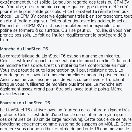
extrêmement dur et solide. Lorsqu'on regarde des tests du CPM 3V
sur Youtube, on se rend bien compte que ce type d'acier a été créé
pour être le plus solide possible. Et ce LionSteel T6 résiste bien aux
chocs ! Le CPM 3V conserve également très bien son tranchant, tout
en étant facile à aiguiser. Faites attention avec les acides, le sel et
l'humidité : le CPM 3V n’est pas complètement inoxydable. Une
patine se formera à sa surface. Ou il se peut qu'il rouille, si vous n'en
prenez pas soin. Le fait de l'huiler régulièrement le protègera déjà
bien.
Manche du LionSteel T6
La caractéristique du LionSteel T6 est son manche en micarta.
Celui-ci est fraisé à partir d'un seul bloc de micarta en lin. Cela rend
ce manche très solide. C'est un matériau très confortable en main.
Vous avez tout de suite la sensation qu'il peut résister à tout. La
grande garde à l'avant du manche améliore encore la prise en main.
Ainsi, vous ne vous risquez pas de vous couper avec le tranchant
lorsque vous l'utiliserez de manière plus intense. Le manche est
également assez grand pour être saisi avec tout le poing. Même
avec des gants.
Fourreau du LionSteel T6
Le LionSteel T6 est livré avec un fourreau de ceinture en kydex très
pratique. Celui-ci est doté d’une boucle de ceinture en nylon (pour
des ceintures de 10 cm de large maximum). Cette boucle de ceinture
fonctionne également comme système de suspension MOLLE. Cette
dernière vous donne la liberté totale de porter le T6 comme vous le