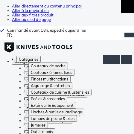
Aller directement au contenu principal
Aller à la navigation
Aller aux filtres produit
Aller au pied de page
Commandé avant 18h, expédié aujourd'hui
FR
Catégories
Catégories
Couteaux de poche
Couteaux de poche
Couteaux à lames fixes
Couteaux à lames fixes
Pinces multifonctions
Pinces multifonctions
Aiguisage & entretien
Aiguisage & entretien
Couteaux de cuisine & ustensiles
Couteaux de cuisine & ustensiles
Poêles & casseroles
Poêles & casseroles
Extérieur & Équipement
Extérieur & Équipement
Haches & outils de jardinage
Haches & outils de jardinage
Lampes de poche & piles
Lampes de poche & piles
Jumelles
Jumelles
Outils à bois
Outils à bois