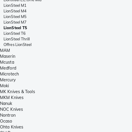
LionSteel M1
LionSteel M4
LionSteel M5
LionSteel M7
LionSteel T5
LionSteel T6
LionSteel Thrill
Offres LionSteel
MAM
Maserin
Mcusta
Medford
Microtech
Mercury
Moki
MK Knives & Tools
MKM Knives
Nanuk
NOC Knives
Nontron
Ocaso
Ohta Knives