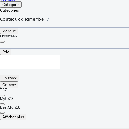
Catégorie
Categories
Couteaux à lame fixe
7
Marque
Lionsteel
7
Prix
En stock
Gamme
T5
7
Myto
23
BestMan
18
Afficher plus