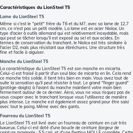
Caractéristiques du LionSteel T5
Lame du LionSteel T5
Même si c'est le "petit" frère du T6 et du M7, avec sa lame de 12,7
cm, ce n'est pas un petit modèle. La lame est en acier Niolox. Un
type d'acier à outils allemand qui est relativement inoxydable, mais
qui peut se tâcher lorsqu'il est exposé au sel et aux acides. En
termes de conservation du tranchant, le Niolox est très similaire à
l'acier D2, mais plus résistant aux ébréchures. Une structure très
fine et facile à aiguiser.
Manche du LionSteel T5
La caractéristique du LionSteel T5 est son manche en micarta.
Celui-ci est fraisé à partir d'un seul bloc de micarta en lin. Cela rend
ce manche très solide. Il tient très bien en main. Vous avez tout de
suite la sensation qu'il peut résister à tout. Le grand "finger guard"
(protège-doigts) à l'avant du manche maintient votre main bien
fermement autour de ce dernier. Ainsi, vous ne vous risquez pas de
vous couper avec le tranchant lorsque vous l'utiliserez de manière
plus intense. Le manche est également assez grand pour être saisi
avec tout le poing. Même avec des gants.
Fourreau du LionSteel T5
Le LionSteel T5 est livré avec un fourreau de ceinture en cuir très
luxueux. Celui-ci est doté d’une boucle de ceinture (largeur de
ceinture maximale : 5,5 cm), et d'une fixation MOLLE complète. Cette