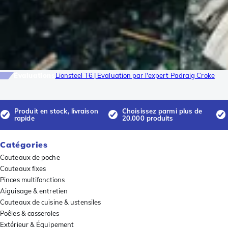
Évaluations
Lionsteel T6 | Evaluation par l'expert Padraig Croke
Produit en stock, livraison
Choisissez parmi plus de
rapide
20.000 produits
Catégories
Couteaux de poche
Couteaux fixes
Pinces multifonctions
Aiguisage & entretien
Couteaux de cuisine & ustensiles
Poêles & casseroles
Extérieur & Équipement