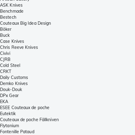
ASK Knives
Benchmade
Bestech
Couteaux Big Idea Design
Böker
Buck
Case Knives
Chris Reeve Knives
Civivi
CJRB
Cold Steel
CRKT
Daily Customs
Demko Knives
Douk-Douk
DPx Gear
EKA
ESEE Couteaux de poche
Eutektik
Couteaux de poche Fällkniven
Flytanium
Fontenille Pataud