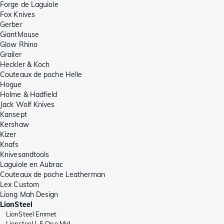
Forge de Laguiole
Fox Knives
Gerber
GiantMouse
Glow Rhino
Grailer
Heckler & Koch
Couteaux de poche Helle
Hogue
Holme & Hadfield
Jack Wolf Knives
Kansept
Kershaw
Kizer
Knafs
Knivesandtools
Laguiole en Aubrac
Couteaux de poche Leatherman
Lex Custom
Liong Mah Design
LionSteel
LionSteel Emmet
Lionsteel L.E.One Mid