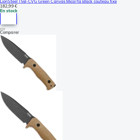
LionSteel T5B-CVG Green Canvas Micarta Black couteau fixe
182,99 €
En stock
Comparer