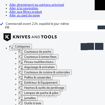
Aller directement au contenu principal
Aller à la navigation
Aller aux filtres produit
Aller au pied de page
Commandé avant 22h, expédié le jour même
FR
Catégories
Catégories
Couteaux de poche
Couteaux de poche
Couteaux à lames fixes
Couteaux à lames fixes
Pinces multifonctions
Pinces multifonctions
Aiguisage & entretien
Aiguisage & entretien
Couteaux de cuisine & ustensiles
Couteaux de cuisine & ustensiles
Poêles & casseroles
Poêles & casseroles
Extérieur & Équipement
Extérieur & Équipement
Haches & outils de jardinage
Haches & outils de jardinage
Lampes de poche & piles
Lampes de poche & piles
Jumelles
Jumelles
Outils à bois
Outils à bois