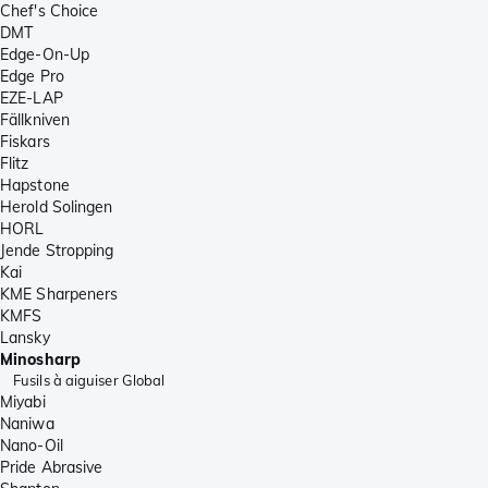
Chef's Choice
DMT
Edge-On-Up
Edge Pro
EZE-LAP
Fällkniven
Fiskars
Flitz
Hapstone
Herold Solingen
HORL
Jende Stropping
Kai
KME Sharpeners
KMFS
Lansky
Minosharp
Fusils à aiguiser Global
Miyabi
Naniwa
Nano-Oil
Pride Abrasive