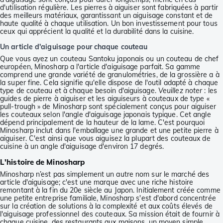
d'utilisation régulière. Les pierres à aiguiser sont fabriquées à partir
des meilleurs matériaux, garantissant un aiguisage constant et de
haute qualité à chaque utilisation. Un bon investissement pour tous
ceux qui apprécient la qualité et la durabilité dans la cuisine.
Un article d'aiguisage pour chaque couteau
Que vous ayez un couteau Santoku japonais ou un couteau de chef
européen, Minosharp a l'article d'aiguisage parfait. Sa gamme
comprend une grande variété de granulométries, de la grossière a à
la super fine. Cela signifie qu'elle dispose de l'outil adapté à chaque
type de couteau et à chaque besoin d'aiguisage.
Veuillez noter
: les
guides de pierre à aiguiser et les aiguiseurs à couteaux de type «
pull-trough » de Minosharp sont spécialement conçus pour aiguiser
les couteaux selon l'angle d'aiguisage japonais typique. Cet angle
dépend principalement de la hauteur de la lame. C'est pourquoi
Minosharp inclut dans l'emballage une grande et une petite pierre à
aiguiser. C'est ainsi que vous aiguisez la plupart des couteaux de
cuisine à un angle d'aiguisage d'environ 17 degrés.
L'histoire de Minosharp
Minosharp n’est pas simplement un autre nom sur le marché des
article d'aiguisage; c'est une marque avec une riche histoire
remontant à la fin du 20e siècle au Japon. Initialement créée comme
une petite entreprise familiale, Minosharp s'est d'abord concentrée
sur la création de solutions à la complexité et aux coûts élevés de
l'aiguisage professionnel des couteaux. Sa mission était de fournir à
chaque cuisine, des restaurants aux maisons, un moyen simple,