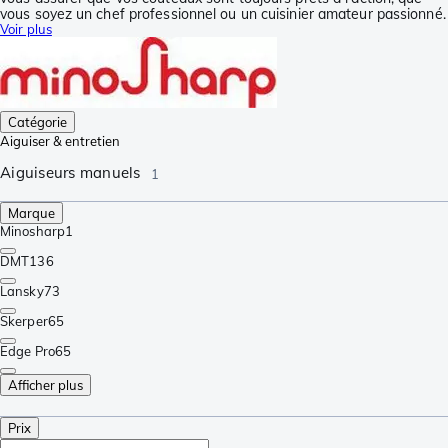
vous soyez un chef professionnel ou un cuisinier amateur passionné.
Voir plus
Catégorie
Aiguiser & entretien
Aiguiseurs manuels
1
Marque
Minosharp
1
DMT
136
Lansky
73
Skerper
65
Edge Pro
65
Afficher plus
Prix