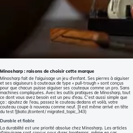
Minosharp : raisons de choisir cette marque
Minosharp fait de l'aiguisage un jeu d'enfant. Ses pierres à aiguiser
et ses aiguiseurs à couteaux de type « pull-trough » sont conçus
pour que chacun puisse aiguiser ses couteaux comme un pro. Sans
machines compliquées. Avec les outils pratiques de Minosharp, tout
ce dont vous avez besoin est un peu d'eau. C'est aussi simple que
ça : ajoutez de l'eau, passez le couteau dedans et voilà, votre
couteau coupe à nouveau comme neuf. [Il est même arrivé en tête
du test !](kato://content/ migrated_topic_343)
Durable et fiable
La durabilité est une priorité absolue chez Minosharp. Les articles
d'aiguisage sont conçus pour durer longtemps, même en cas