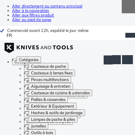
Aller directement au contenu principal
Aller à la navigation
Aller aux filtres produit
Aller au pied de page
Commandé avant 22h, expédié le jour même
FR
Catégories
Catégories
Couteaux de poche
Couteaux de poche
Couteaux à lames fixes
Couteaux à lames fixes
Pinces multifonctions
Pinces multifonctions
Aiguisage & entretien
Aiguisage & entretien
Couteaux de cuisine & ustensiles
Couteaux de cuisine & ustensiles
Poêles & casseroles
Poêles & casseroles
Extérieur & Équipement
Extérieur & Équipement
Haches & outils de jardinage
Haches & outils de jardinage
Lampes de poche & piles
Lampes de poche & piles
Jumelles
Jumelles
Outils à bois
Outils à bois