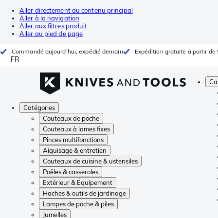
Aller directement au contenu principal
Aller à la navigation
Aller aux filtres produit
Aller au pied de page
Commandé aujourd'hui, expédié demain
Expédition gratuite à partir de
FR
Ca
Catégories
Couteaux de poche
Couteaux à lames fixes
Pinces multifonctions
Aiguisage & entretien
Couteaux de cuisine & ustensiles
Poêles & casseroles
Extérieur & Équipement
Haches & outils de jardinage
Lampes de poche & piles
Jumelles