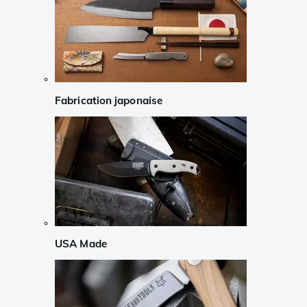
Fabrication japonaise
USA Made