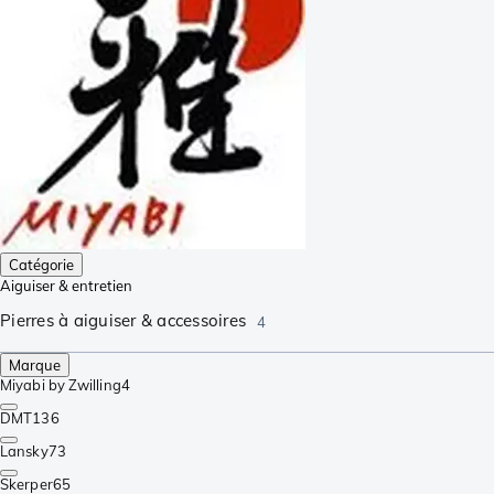
Catégorie
Aiguiser & entretien
Pierres à aiguiser & accessoires
4
Marque
Miyabi by Zwilling
4
DMT
136
Lansky
73
Skerper
65