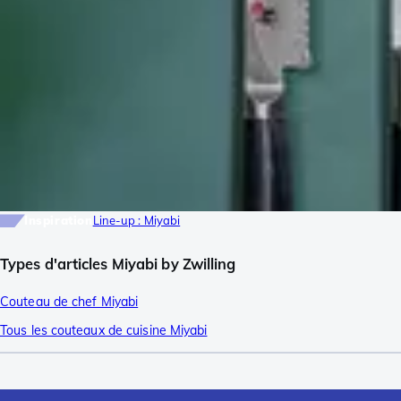
Inspiration
Line-up : Miyabi
Types d'articles Miyabi by Zwilling
Couteau de chef Miyabi
Tous les couteaux de cuisine Miyabi