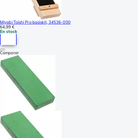
Miyabi Toishi Pro basiskit, 34536-000
64,99 €
En stock
Comparer