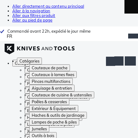
Aller directement au contenu principal
Aller à la navigation
Aller aux filtres produit
Aller au pied de page
Commandé avant 22h, expédié le jour même
FR
Catégories
Catégories
Couteaux de poche
Couteaux de poche
Couteaux à lames fixes
Couteaux à lames fixes
Pinces multifonctions
Pinces multifonctions
Aiguisage & entretien
Aiguisage & entretien
Couteaux de cuisine & ustensiles
Couteaux de cuisine & ustensiles
Poêles & casseroles
Poêles & casseroles
Extérieur & Équipement
Extérieur & Équipement
Haches & outils de jardinage
Haches & outils de jardinage
Lampes de poche & piles
Lampes de poche & piles
Jumelles
Jumelles
Outils à bois
Outils à bois