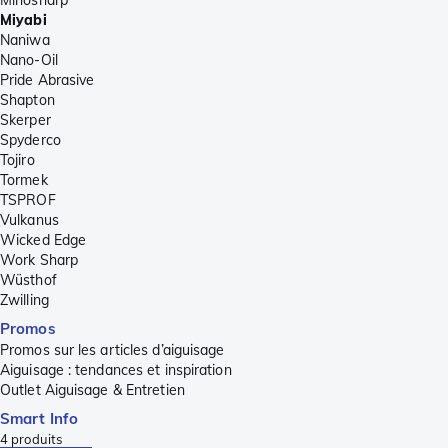
Minosharp
Miyabi
Naniwa
Nano-Oil
Pride Abrasive
Shapton
Skerper
Spyderco
Tojiro
Tormek
TSPROF
Vulkanus
Wicked Edge
Work Sharp
Wüsthof
Zwilling
Promos
Promos sur les articles d’aiguisage
Aiguisage : tendances et inspiration
Outlet Aiguisage & Entretien
Smart Info
4
produits