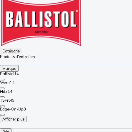
Catégorie
Produits d'entretien
Marque
Ballistol
14
Wera
14
Flitz
14
TSProf
9
Edge-On-Up
8
Afficher plus
Prix