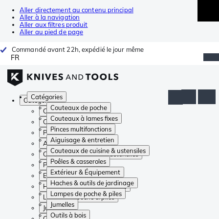
Aller directement au contenu principal
Aller à la navigation
Aller aux filtres produit
Aller au pied de page
Commandé avant 22h, expédié le jour même
FR
Catégories
Catégories
Couteaux de poche
Couteaux de poche
Couteaux à lames fixes
Couteaux à lames fixes
Pinces multifonctions
Pinces multifonctions
Aiguisage & entretien
Aiguisage & entretien
Couteaux de cuisine & ustensiles
Couteaux de cuisine & ustensiles
Poêles & casseroles
Poêles & casseroles
Extérieur & Équipement
Extérieur & Équipement
Haches & outils de jardinage
Haches & outils de jardinage
Lampes de poche & piles
Lampes de poche & piles
Jumelles
Jumelles
Outils à bois
Outils à bois