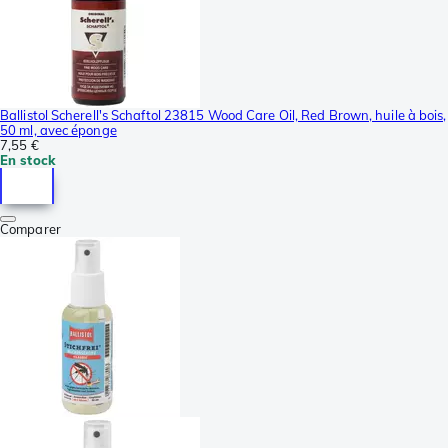
Ballistol Scherell's Schaftol 23815 Wood Care Oil, Red Brown, huile à bois,
50 ml, avec éponge
7,55 €
En stock
Comparer