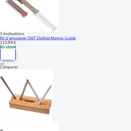
3 évaluations
Kit d’aiguisage DMT Diafold Magna-Guide
113,99 €
En stock
Comparer