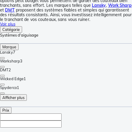
options petit budget vous permettent de garder des couteaux bien
tranchants, sans effort. Les marques telles que
Lansky
,
Work Sharp
et
DMT
proposent des systèmes fiables et simples qui garantissent
des résultats consistants. Ainsi, vous investissez intelligemment pour
le tranchant de vos couteaux, sans vous ruiner.
Voir plus
Catégorie
Systèmes d'aiguisage
Marque
Lansky
7
Worksharp
3
DMT
2
Wicked Edge
1
Spyderco
1
Afficher plus
Prix