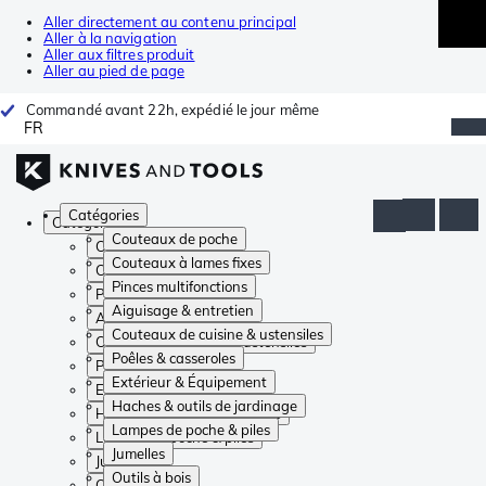
Aller directement au contenu principal
Aller à la navigation
Aller aux filtres produit
Aller au pied de page
Commandé avant 22h, expédié le jour même
FR
Catégories
Catégories
Couteaux de poche
Couteaux de poche
Couteaux à lames fixes
Couteaux à lames fixes
Pinces multifonctions
Pinces multifonctions
Aiguisage & entretien
Aiguisage & entretien
Couteaux de cuisine & ustensiles
Couteaux de cuisine & ustensiles
Poêles & casseroles
Poêles & casseroles
Extérieur & Équipement
Extérieur & Équipement
Haches & outils de jardinage
Haches & outils de jardinage
Lampes de poche & piles
Lampes de poche & piles
Jumelles
Jumelles
Outils à bois
Outils à bois