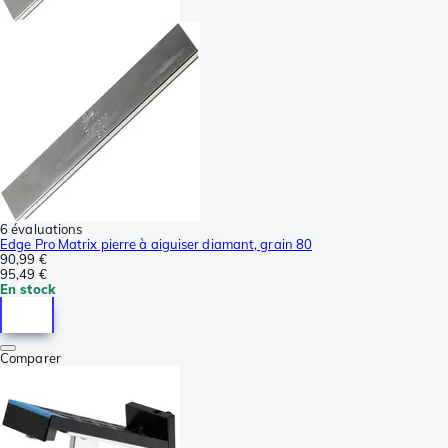
6 évaluations
Edge Pro Matrix pierre à aiguiser diamant, grain 80
90,99 €
95,49 €
En stock
Comparer