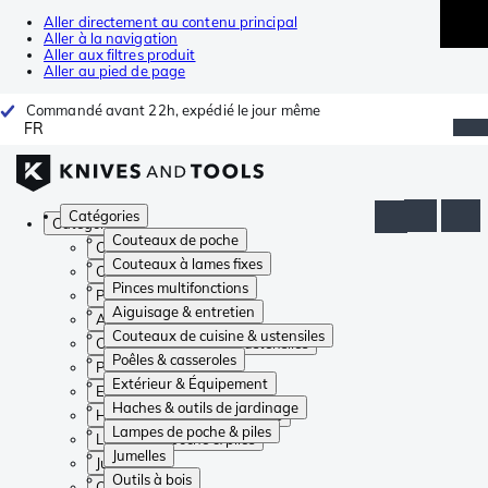
Aller directement au contenu principal
Aller à la navigation
Aller aux filtres produit
Aller au pied de page
Commandé avant 22h, expédié le jour même
FR
Catégories
Catégories
Couteaux de poche
Couteaux de poche
Couteaux à lames fixes
Couteaux à lames fixes
Pinces multifonctions
Pinces multifonctions
Aiguisage & entretien
Aiguisage & entretien
Couteaux de cuisine & ustensiles
Couteaux de cuisine & ustensiles
Poêles & casseroles
Poêles & casseroles
Extérieur & Équipement
Extérieur & Équipement
Haches & outils de jardinage
Haches & outils de jardinage
Lampes de poche & piles
Lampes de poche & piles
Jumelles
Jumelles
Outils à bois
Outils à bois