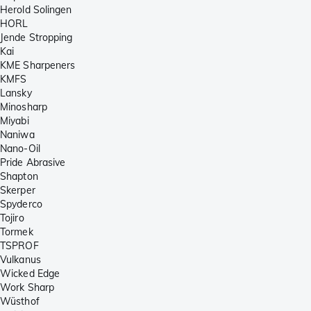
Herold Solingen
HORL
Jende Stropping
Kai
KME Sharpeners
KMFS
Lansky
Minosharp
Miyabi
Naniwa
Nano-Oil
Pride Abrasive
Shapton
Skerper
Spyderco
Tojiro
Tormek
TSPROF
Vulkanus
Wicked Edge
Work Sharp
Wüsthof