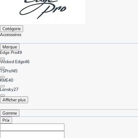
Catégorie
Accessoires
Marque
Edge Pro
49
Wicked Edge
46
TSProf
45
KME
40
Lansky
27
Afficher plus
Gamme
Prix