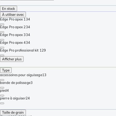
En stock
À utiliser avec
Edge Pro apex 1
34
Edge Pro apex 2
34
Edge Pro apex 3
34
Edge Pro apex 4
34
Edge Pro professional kit 1
29
Afficher plus
Type
accessoires pour aiguisage
13
bande de polissage
3
pied
4
pierre à aiguiser
24
Taille de grain