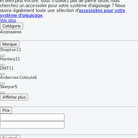
et bien plus encore. Vous n'utilisez pas de pierre seule, mais
cherchez un accessoire pour votre système d'aiguisage ? Nous
avons également toute une sélection d'
accessoires pour votre
système d'aiguisage
.
Voir plus
Catégorie
Accessoires
Marque
Shapton
11
Naniwa
11
DMT
11
Ardennes Coticule
6
Skerper
5
Afficher plus
Prix