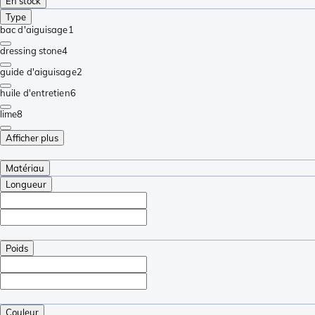
En stock
Type
bac d'aiguisage
1
dressing stone
4
guide d'aiguisage
2
huile d'entretien
6
lime
8
Afficher plus
Matériau
Longueur
Poids
Couleur