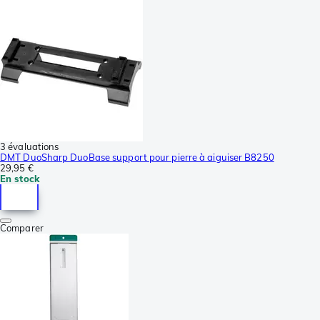
3 évaluations
DMT DuoSharp DuoBase support pour pierre à aiguiser B8250
29,95 €
En stock
Comparer