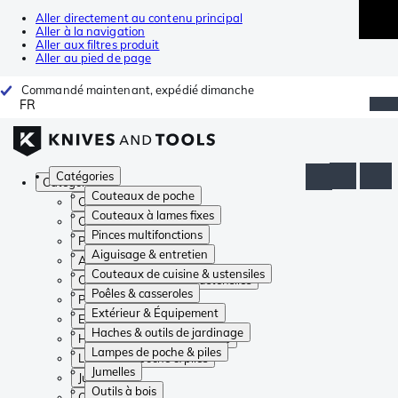
Aller directement au contenu principal
Aller à la navigation
Aller aux filtres produit
Aller au pied de page
Commandé maintenant, expédié dimanche
FR
Catégories
Catégories
Couteaux de poche
Couteaux de poche
Couteaux à lames fixes
Couteaux à lames fixes
Pinces multifonctions
Pinces multifonctions
Aiguisage & entretien
Aiguisage & entretien
Couteaux de cuisine & ustensiles
Couteaux de cuisine & ustensiles
Poêles & casseroles
Poêles & casseroles
Extérieur & Équipement
Extérieur & Équipement
Haches & outils de jardinage
Haches & outils de jardinage
Lampes de poche & piles
Lampes de poche & piles
Jumelles
Jumelles
Outils à bois
Outils à bois