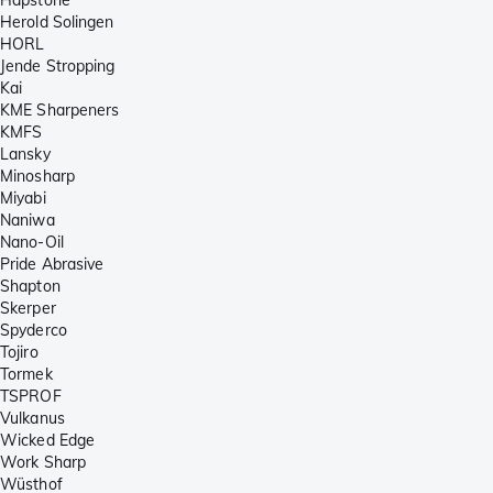
Hapstone
Herold Solingen
HORL
Jende Stropping
Kai
KME Sharpeners
KMFS
Lansky
Minosharp
Miyabi
Naniwa
Nano-Oil
Pride Abrasive
Shapton
Skerper
Spyderco
Tojiro
Tormek
TSPROF
Vulkanus
Wicked Edge
Work Sharp
Wüsthof