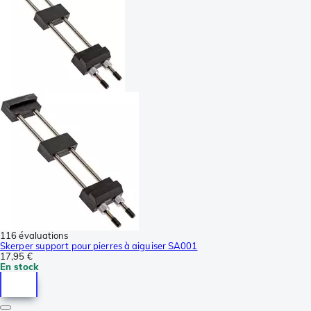
116 évaluations
Skerper support pour pierres à aiguiser SA001
17,95 €
En stock