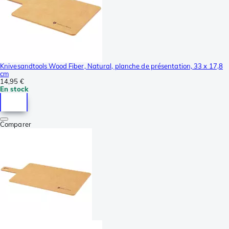
Knivesandtools Wood Fiber, Natural, planche de présentation, 33 x 17,8
cm
14,95 €
En stock
Comparer