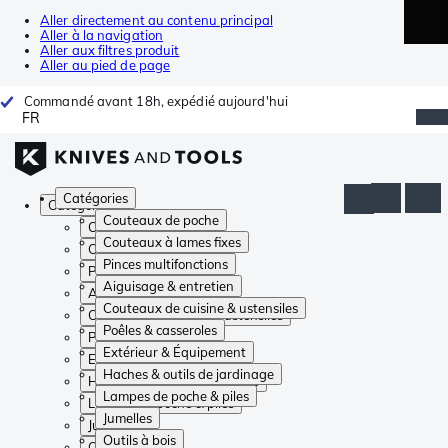
Aller directement au contenu principal
Aller à la navigation
Aller aux filtres produit
Aller au pied de page
Commandé avant 18h, expédié aujourd'hui
FR
Catégories
Catégories
Couteaux de poche
Couteaux de poche
Couteaux à lames fixes
Couteaux à lames fixes
Pinces multifonctions
Pinces multifonctions
Aiguisage & entretien
Aiguisage & entretien
Couteaux de cuisine & ustensiles
Couteaux de cuisine & ustensiles
Poêles & casseroles
Poêles & casseroles
Extérieur & Équipement
Extérieur & Équipement
Haches & outils de jardinage
Haches & outils de jardinage
Lampes de poche & piles
Lampes de poche & piles
Jumelles
Jumelles
Outils à bois
Outils à bois