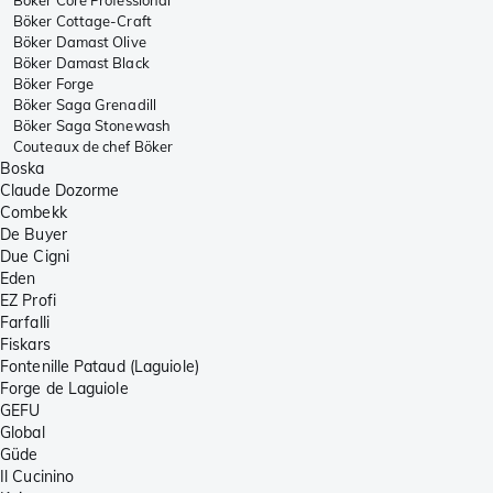
Böker Cottage-Craft
Böker Damast Olive
Böker Damast Black
Böker Forge
Böker Saga Grenadill
Böker Saga Stonewash
Couteaux de chef Böker
Boska
Claude Dozorme
Combekk
De Buyer
Due Cigni
Eden
EZ Profi
Farfalli
Fiskars
Fontenille Pataud (Laguiole)
Forge de Laguiole
GEFU
Global
Güde
Il Cucinino