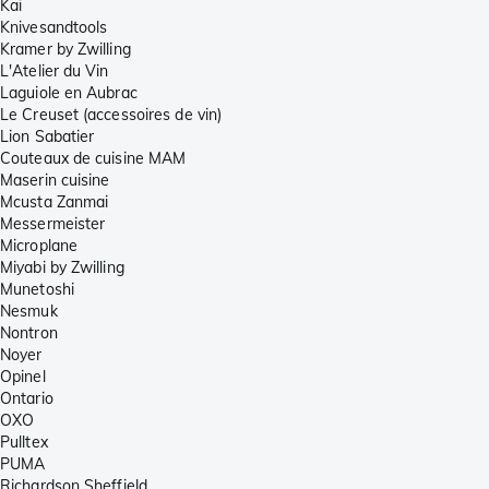
Kai
Knivesandtools
Kramer by Zwilling
L'Atelier du Vin
Laguiole en Aubrac
Le Creuset (accessoires de vin)
Lion Sabatier
Couteaux de cuisine MAM
Maserin cuisine
Mcusta Zanmai
Messermeister
Microplane
Miyabi by Zwilling
Munetoshi
Nesmuk
Nontron
Noyer
Opinel
Ontario
OXO
Pulltex
PUMA
Richardson Sheffield