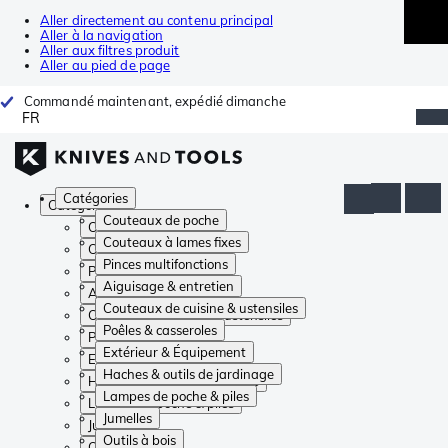
Aller directement au contenu principal
Aller à la navigation
Aller aux filtres produit
Aller au pied de page
Commandé maintenant, expédié dimanche
FR
Catégories
Catégories
Couteaux de poche
Couteaux de poche
Couteaux à lames fixes
Couteaux à lames fixes
Pinces multifonctions
Pinces multifonctions
Aiguisage & entretien
Aiguisage & entretien
Couteaux de cuisine & ustensiles
Couteaux de cuisine & ustensiles
Poêles & casseroles
Poêles & casseroles
Extérieur & Équipement
Extérieur & Équipement
Haches & outils de jardinage
Haches & outils de jardinage
Lampes de poche & piles
Lampes de poche & piles
Jumelles
Jumelles
Outils à bois
Outils à bois