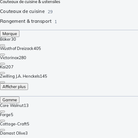
Couteaux de cuisine & ustensiles
Couteaux de cuisine
29
Rangement & transport
1
Marque
Böker
30
Wüsthof Dreizack
405
Victorinox
280
Kai
207
Zwilling J.A. Henckels
145
Afficher plus
Gamme
Core Walnut
13
Forge
5
Cottage-Craft
5
Damast Olive
3