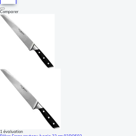
Comparer
1 évaluation
Böker Forge couteau à pain 22 cm 03BO503