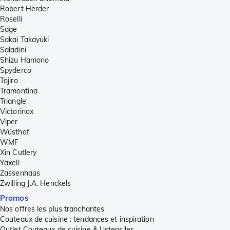
Robert Herder
Roselli
Sage
Sakai Takayuki
Saladini
Shizu Hamono
Spyderco
Tojiro
Tramontina
Triangle
Victorinox
Viper
Wüsthof
WMF
Xin Cutlery
Yaxell
Zassenhaus
Zwilling J.A. Henckels
Promos
Nos offres les plus tranchantes
Couteaux de cuisine : tendances et inspiration
Outlet Couteaux de cuisine & Ustensiles