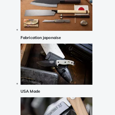
Fabrication japonaise
USA Made