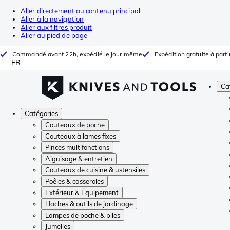
Aller directement au contenu principal
Aller à la navigation
Aller aux filtres produit
Aller au pied de page
Commandé avant 22h, expédié le jour même
Expédition gratuite à parti
FR
Ca
Catégories
Couteaux de poche
Couteaux à lames fixes
Pinces multifonctions
Aiguisage & entretien
Couteaux de cuisine & ustensiles
Poêles & casseroles
Extérieur & Équipement
Haches & outils de jardinage
Lampes de poche & piles
Jumelles