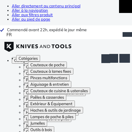
Aller directement au contenu principal
Aller à la navigation
Aller aux filtres produit
Aller au pied de page
Commandé avant 22h, expédié le jour même
FR
Catégories
Catégories
Couteaux de poche
Couteaux de poche
Couteaux à lames fixes
Couteaux à lames fixes
Pinces multifonctions
Pinces multifonctions
Aiguisage & entretien
Aiguisage & entretien
Couteaux de cuisine & ustensiles
Couteaux de cuisine & ustensiles
Poêles & casseroles
Poêles & casseroles
Extérieur & Équipement
Extérieur & Équipement
Haches & outils de jardinage
Haches & outils de jardinage
Lampes de poche & piles
Lampes de poche & piles
Jumelles
Jumelles
Outils à bois
Outils à bois