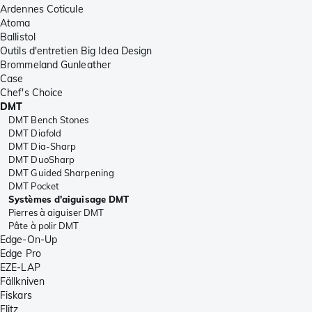
Ardennes Coticule
Atoma
Ballistol
Outils d'entretien Big Idea Design
Brommeland Gunleather
Case
Chef's Choice
DMT
DMT Bench Stones
DMT Diafold
DMT Dia-Sharp
DMT DuoSharp
DMT Guided Sharpening
DMT Pocket
Systèmes d'aiguisage DMT
Pierres à aiguiser DMT
Pâte à polir DMT
Edge-On-Up
Edge Pro
EZE-LAP
Fällkniven
Fiskars
Flitz