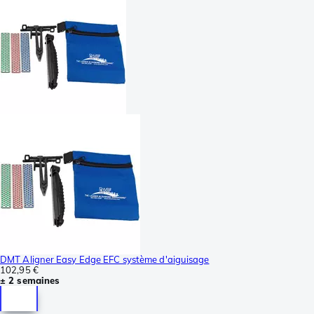
DMT Aligner Easy Edge EFC système d'aiguisage
102,95 €
± 2 semaines