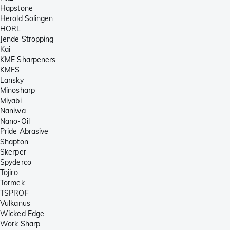
Hapstone
Herold Solingen
HORL
Jende Stropping
Kai
KME Sharpeners
KMFS
Lansky
Minosharp
Miyabi
Naniwa
Nano-Oil
Pride Abrasive
Shapton
Skerper
Spyderco
Tojiro
Tormek
TSPROF
Vulkanus
Wicked Edge
Work Sharp