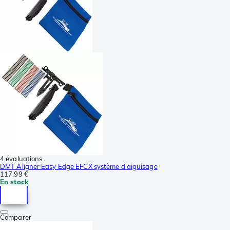
4 évaluations
DMT Aligner Easy Edge EFCX système d'aiguisage
117,99 €
En stock
Comparer