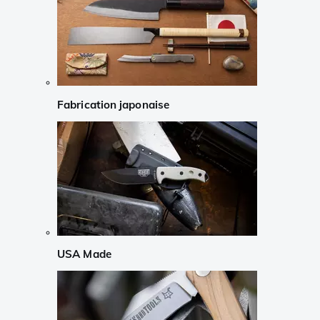
Fabrication japonaise
USA Made