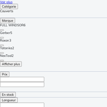
Voir plus
Catégorie
Couverts
Marque
FULL WiNDSOR
6
Gerber
5
Roxon
3
Tatonka
2
NexTool
2
Afficher plus
Prix
En stock
Longueur