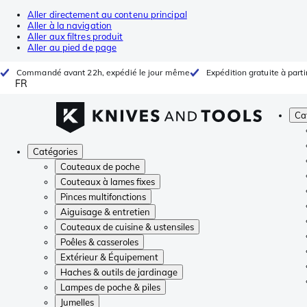
Aller directement au contenu principal
Aller à la navigation
Aller aux filtres produit
Aller au pied de page
Commandé avant 22h, expédié le jour même
Expédition gratuite à parti
FR
Ca
Catégories
Couteaux de poche
Couteaux à lames fixes
Pinces multifonctions
Aiguisage & entretien
Couteaux de cuisine & ustensiles
Poêles & casseroles
Extérieur & Équipement
Haches & outils de jardinage
Lampes de poche & piles
Jumelles