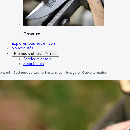
Gravure
Explorer tous nos univers
Nouveautés
Promos & offres spéciales
Service clièntele
Smart infos
Accueil
Couteaux de cuisine & ustensiles
Ménagère
Couverts outdoor