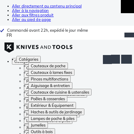
Aller directement au contenu principal
Aller à la navigation
Aller aux filtres produit
Aller au pied de page
Commandé avant 22h, expédié le jour même
FR
Catégories
Catégories
Couteaux de poche
Couteaux de poche
Couteaux à lames fixes
Couteaux à lames fixes
Pinces multifonctions
Pinces multifonctions
Aiguisage & entretien
Aiguisage & entretien
Couteaux de cuisine & ustensiles
Couteaux de cuisine & ustensiles
Poêles & casseroles
Poêles & casseroles
Extérieur & Équipement
Extérieur & Équipement
Haches & outils de jardinage
Haches & outils de jardinage
Lampes de poche & piles
Lampes de poche & piles
Jumelles
Jumelles
Outils à bois
Outils à bois