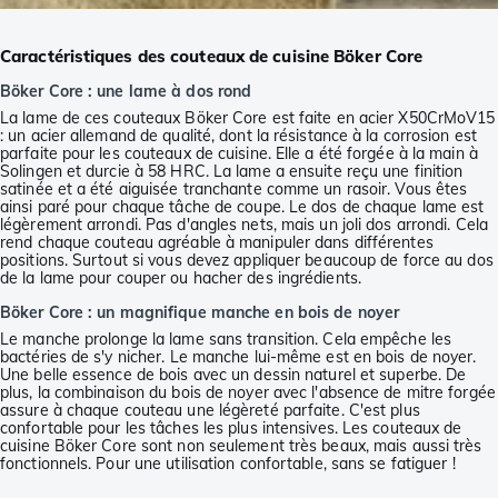
Caractéristiques des couteaux de cuisine Böker Core
Böker Core : une lame à dos rond
La lame de ces couteaux Böker Core est faite en acier X50CrMoV15
: un acier allemand de qualité, dont la résistance à la corrosion est
parfaite pour les couteaux de cuisine. Elle a été forgée à la main à
Solingen et durcie à 58 HRC. La lame a ensuite reçu une finition
satinée et a été aiguisée tranchante comme un rasoir. Vous êtes
ainsi paré pour chaque tâche de coupe. Le dos de chaque lame est
légèrement arrondi. Pas d'angles nets, mais un joli dos arrondi. Cela
rend chaque couteau agréable à manipuler dans différentes
positions. Surtout si vous devez appliquer beaucoup de force au dos
de la lame pour couper ou hacher des ingrédients.
Böker Core : un magnifique manche en bois de noyer
Le manche prolonge la lame sans transition. Cela empêche les
bactéries de s'y nicher. Le manche lui-même est en bois de noyer.
Une belle essence de bois avec un dessin naturel et superbe. De
plus, la combinaison du bois de noyer avec l'absence de mitre forgée
assure à chaque couteau une légèreté parfaite. C'est plus
confortable pour les tâches les plus intensives. Les couteaux de
cuisine Böker Core sont non seulement très beaux, mais aussi très
fonctionnels. Pour une utilisation confortable, sans se fatiguer !