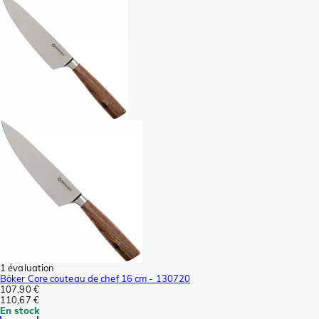
1 évaluation
Böker Core couteau de chef 16 cm - 130720
107,90 €
110,67 €
En stock