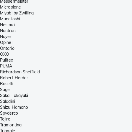
Messermeister
Microplane
Miyabi by Zwilling
Munetoshi
Nesmuk
Nontron
Noyer
Opinel
Ontario
OXO
Pulltex
PUMA
Richardson Sheffield
Robert Herder
Roselli
Sage
Sakai Takayuki
Saladini
Shizu Hamono
Spyderco
Tojiro
Tramontina
Triangle