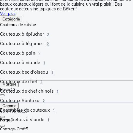
beaux couteaux légers qui font de la cuisine un vrai plaisir ! Des
couteaux de cuisine typiques de Böker !
Voir plus
Catégorie
Couteaux de cuisine
Couteaux à éplucher
2
Couteaux à légumes
2
Couteaux à pain
2
Couteaux à viande
1
Couteaux bec d'oiseau
1
Couteaux de chef
2
Marque
Böker
13
Couteaux de chef chinois
1
Couteaux Santoku
2
Gamme
Ensembles de couteaux
1
Core Walnut
13
Fourchettes à viande
Forge
5
1
Cottage-Craft
5