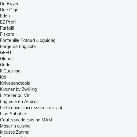
De Buyer
Due Cigni
Eden
EZ Profi
Farfalli
Fiskars
Fontenille Pataud (Laguiole)
Forge de Laguiole
GEFU
Global
Güde
Il Cucinino
Kai
Knivesandtools
Kramer by Zwilling
L'Atelier du Vin
Laguiole en Aubrac
Le Creuset (accessoires de vin)
Lion Sabatier
Couteaux de cuisine MAM
Maserin cuisine
Mcusta Zanmai