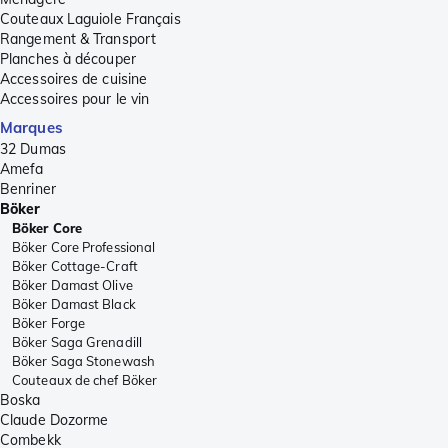
Couteaux Laguiole Français
Rangement & Transport
Planches à découper
Accessoires de cuisine
Accessoires pour le vin
Marques
32 Dumas
Amefa
Benriner
Böker
Böker Core
Böker Core Professional
Böker Cottage-Craft
Böker Damast Olive
Böker Damast Black
Böker Forge
Böker Saga Grenadill
Böker Saga Stonewash
Couteaux de chef Böker
Boska
Claude Dozorme
Combekk