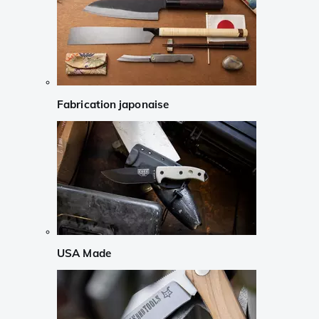
Fabrication japonaise
USA Made