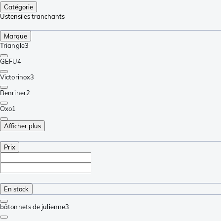
Catégorie
Ustensiles tranchants
Marque
Triangle
3
GEFU
4
Victorinox
3
Benriner
2
Oxo
1
Afficher plus
Prix
En stock
bâtonnets de julienne
3