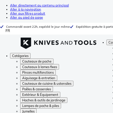
Aller directement au contenu principal
Aller à la navigation
Aller aux filtres produit
Aller au pied de page
Commandé avant 22h, expédié le jour même
Expédition gratuite à parti
FR
Ca
Catégories
Couteaux de poche
Couteaux à lames fixes
Pinces multifonctions
Aiguisage & entretien
Couteaux de cuisine & ustensiles
Poêles & casseroles
Extérieur & Équipement
Haches & outils de jardinage
Lampes de poche & piles
Jumelles