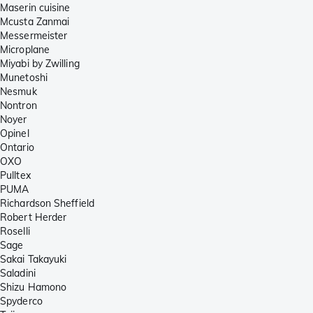
Maserin cuisine
Mcusta Zanmai
Messermeister
Microplane
Miyabi by Zwilling
Munetoshi
Nesmuk
Nontron
Noyer
Opinel
Ontario
OXO
Pulltex
PUMA
Richardson Sheffield
Robert Herder
Roselli
Sage
Sakai Takayuki
Saladini
Shizu Hamono
Spyderco