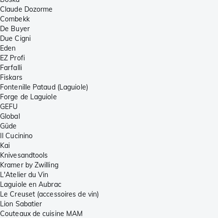
Claude Dozorme
Combekk
De Buyer
Due Cigni
Eden
EZ Profi
Farfalli
Fiskars
Fontenille Pataud (Laguiole)
Forge de Laguiole
GEFU
Global
Güde
Il Cucinino
Kai
Knivesandtools
Kramer by Zwilling
L'Atelier du Vin
Laguiole en Aubrac
Le Creuset (accessoires de vin)
Lion Sabatier
Couteaux de cuisine MAM