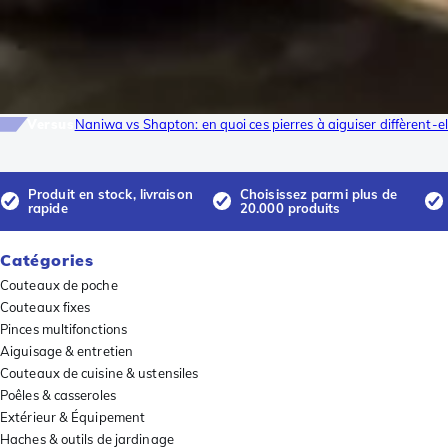
Versus
Naniwa vs Shapton: en quoi ces pierres à aiguiser diffèrent-el
Produit en stock, livraison
Choisissez parmi plus de
rapide
20.000 produits
Catégories
Couteaux de poche
Couteaux fixes
Pinces multifonctions
Aiguisage & entretien
Couteaux de cuisine & ustensiles
Poêles & casseroles
Extérieur & Équipement
Haches & outils de jardinage