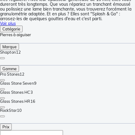
dureront très longtemps. Que vous répariez un tranchant émoussé
ou polissiez une lame bien tranchante, vous trouverez forcément la
granulométrie adaptée. Et en plus ? Elles sont "Splash & Go" :
arrosez-les de quelques gouttes d'eau et c'est parti.
Voir plus
Catégorie
Pierres à aiguiser
Marque
Shapton
12
Gamme
Pro Stones
12
Glass Stone Seven
9
Glass Stones HC
3
Glass Stones HR
16
RockStar
10
Prix