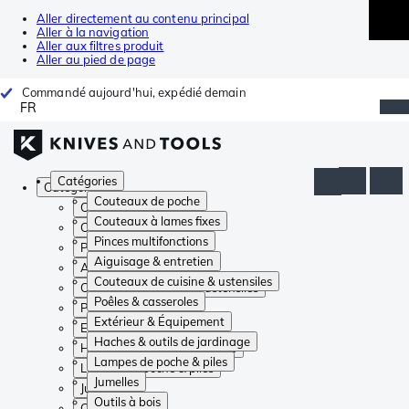
Aller directement au contenu principal
Aller à la navigation
Aller aux filtres produit
Aller au pied de page
Commandé aujourd'hui, expédié demain
FR
Catégories
Catégories
Couteaux de poche
Couteaux de poche
Couteaux à lames fixes
Couteaux à lames fixes
Pinces multifonctions
Pinces multifonctions
Aiguisage & entretien
Aiguisage & entretien
Couteaux de cuisine & ustensiles
Couteaux de cuisine & ustensiles
Poêles & casseroles
Poêles & casseroles
Extérieur & Équipement
Extérieur & Équipement
Haches & outils de jardinage
Haches & outils de jardinage
Lampes de poche & piles
Lampes de poche & piles
Jumelles
Jumelles
Outils à bois
Outils à bois