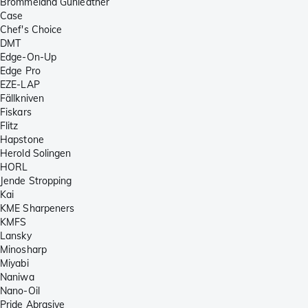
Brommeland Gunleather
Case
Chef's Choice
DMT
Edge-On-Up
Edge Pro
EZE-LAP
Fällkniven
Fiskars
Flitz
Hapstone
Herold Solingen
HORL
Jende Stropping
Kai
KME Sharpeners
KMFS
Lansky
Minosharp
Miyabi
Naniwa
Nano-Oil
Pride Abrasive