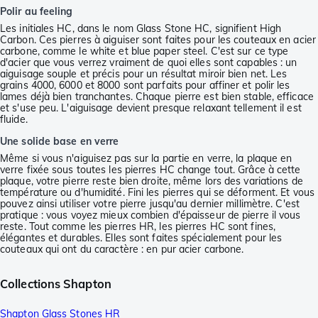
Polir au feeling
Les initiales HC, dans le nom Glass Stone HC, signifient High
Carbon. Ces pierres à aiguiser sont faites pour les couteaux en acier
carbone, comme le white et blue paper steel. C'est sur ce type
d'acier que vous verrez vraiment de quoi elles sont capables : un
aiguisage souple et précis pour un résultat miroir bien net. Les
grains 4000, 6000 et 8000 sont parfaits pour affiner et polir les
lames déjà bien tranchantes. Chaque pierre est bien stable, efficace
et s'use peu. L'aiguisage devient presque relaxant tellement il est
fluide.
Une solide base en verre
Même si vous n'aiguisez pas sur la partie en verre, la plaque en
verre fixée sous toutes les pierres HC change tout. Grâce à cette
plaque, votre pierre reste bien droite, même lors des variations de
température ou d'humidité. Fini les pierres qui se déforment. Et vous
pouvez ainsi utiliser votre pierre jusqu'au dernier millimètre. C'est
pratique : vous voyez mieux combien d'épaisseur de pierre il vous
reste. Tout comme les pierres HR, les pierres HC sont fines,
élégantes et durables. Elles sont faites spécialement pour les
couteaux qui ont du caractère : en pur acier carbone.
Collections Shapton
Shapton Glass Stones HR