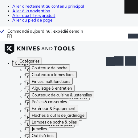
Aller directement au contenu principal
Aller à la navigation
Aller aux filtres produit
Aller au pied de page
Commandé aujourd'hui, expédié demain
FR
Catégories
Catégories
Couteaux de poche
Couteaux de poche
Couteaux à lames fixes
Couteaux à lames fixes
Pinces multifonctions
Pinces multifonctions
Aiguisage & entretien
Aiguisage & entretien
Couteaux de cuisine & ustensiles
Couteaux de cuisine & ustensiles
Poêles & casseroles
Poêles & casseroles
Extérieur & Équipement
Extérieur & Équipement
Haches & outils de jardinage
Haches & outils de jardinage
Lampes de poche & piles
Lampes de poche & piles
Jumelles
Jumelles
Outils à bois
Outils à bois