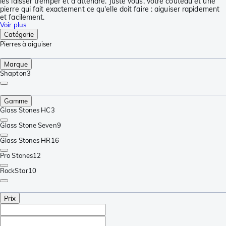
les laisser tremper et d'attendre. Juste vous, votre couteau et une
pierre qui fait exactement ce qu'elle doit faire : aiguiser rapidement
et facilement.
Voir plus
Catégorie
Pierres à aiguiser
Marque
Shapton
3
Gamme
Glass Stones HC
3
Glass Stone Seven
9
Glass Stones HR
16
Pro Stones
12
RockStar
10
Prix