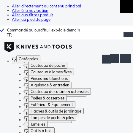
Aller directement au contenu principal
Aller à la navigation
Aller aux filtres produit
Aller au pied de page
Commandé aujourd'hui, expédié demain
FR
Catégories
Catégories
Couteaux de poche
Couteaux de poche
Couteaux à lames fixes
Couteaux à lames fixes
Pinces multifonctions
Pinces multifonctions
Aiguisage & entretien
Aiguisage & entretien
Couteaux de cuisine & ustensiles
Couteaux de cuisine & ustensiles
Poêles & casseroles
Poêles & casseroles
Extérieur & Équipement
Extérieur & Équipement
Haches & outils de jardinage
Haches & outils de jardinage
Lampes de poche & piles
Lampes de poche & piles
Jumelles
Jumelles
Outils à bois
Outils à bois