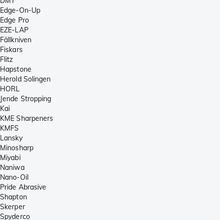
DMT
Edge-On-Up
Edge Pro
EZE-LAP
Fällkniven
Fiskars
Flitz
Hapstone
Herold Solingen
HORL
Jende Stropping
Kai
KME Sharpeners
KMFS
Lansky
Minosharp
Miyabi
Naniwa
Nano-Oil
Pride Abrasive
Shapton
Skerper
Spyderco