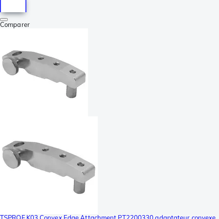
Comparer
TSPROF K03 Convex Edge Attachment PT2200330 adaptateur convexe