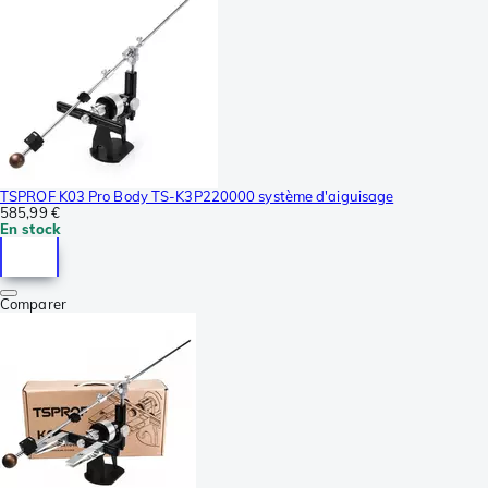
TSPROF K03 Pro Body TS-K3P220000 système d'aiguisage
585,99 €
En stock
Comparer