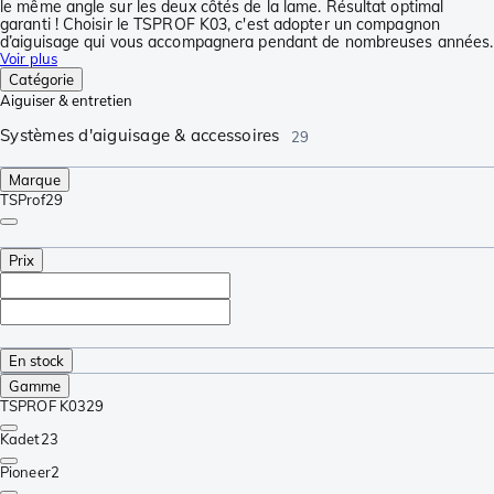
le même angle sur les deux côtés de la lame. Résultat optimal
garanti ! Choisir le TSPROF K03, c'est adopter un compagnon
d’aiguisage qui vous accompagnera pendant de nombreuses années.
Voir plus
Catégorie
Aiguiser & entretien
Systèmes d'aiguisage & accessoires
29
Marque
TSProf
29
Prix
En stock
Gamme
TSPROF K03
29
Kadet
23
Pioneer
2