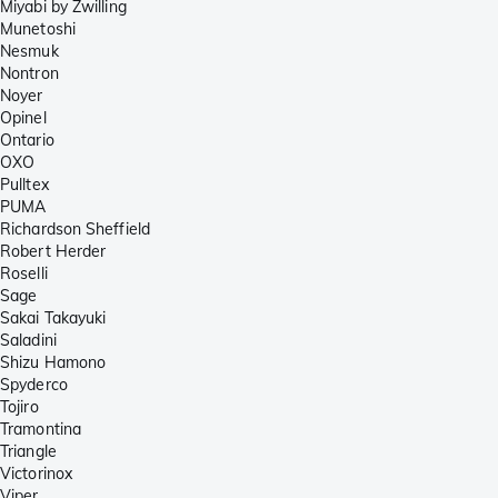
Miyabi by Zwilling
Munetoshi
Nesmuk
Nontron
Noyer
Opinel
Ontario
OXO
Pulltex
PUMA
Richardson Sheffield
Robert Herder
Roselli
Sage
Sakai Takayuki
Saladini
Shizu Hamono
Spyderco
Tojiro
Tramontina
Triangle
Victorinox
Viper