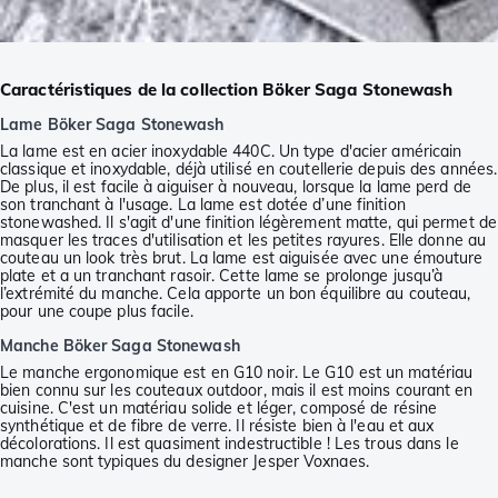
Caractéristiques de la collection Böker Saga Stonewash
Lame Böker Saga Stonewash
La lame est en acier inoxydable 440C. Un type d'acier américain
classique et inoxydable, déjà utilisé en coutellerie depuis des années.
De plus, il est facile à aiguiser à nouveau, lorsque la lame perd de
son tranchant à l'usage. La lame est dotée d’une finition
stonewashed. Il s'agit d'une finition légèrement matte, qui permet de
masquer les traces d'utilisation et les petites rayures. Elle donne au
couteau un look très brut. La lame est aiguisée avec une émouture
plate et a un tranchant rasoir. Cette lame se prolonge jusqu’à
l’extrémité du manche. Cela apporte un bon équilibre au couteau,
pour une coupe plus facile.
Manche Böker Saga Stonewash
Le manche ergonomique est en G10 noir. Le G10 est un matériau
bien connu sur les couteaux outdoor, mais il est moins courant en
cuisine. C'est un matériau solide et léger, composé de résine
synthétique et de fibre de verre. Il résiste bien à l'eau et aux
décolorations. Il est quasiment indestructible ! Les trous dans le
manche sont typiques du designer Jesper Voxnaes.