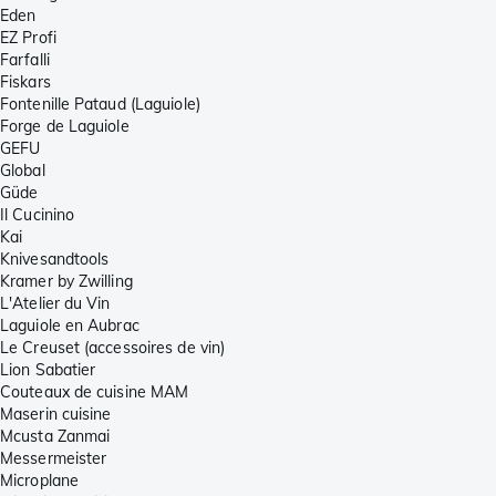
Eden
EZ Profi
Farfalli
Fiskars
Fontenille Pataud (Laguiole)
Forge de Laguiole
GEFU
Global
Güde
Il Cucinino
Kai
Knivesandtools
Kramer by Zwilling
L'Atelier du Vin
Laguiole en Aubrac
Le Creuset (accessoires de vin)
Lion Sabatier
Couteaux de cuisine MAM
Maserin cuisine
Mcusta Zanmai
Messermeister
Microplane