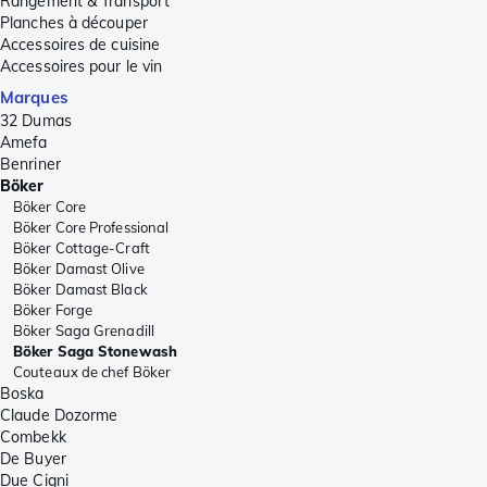
Rangement & Transport
Planches à découper
Accessoires de cuisine
Accessoires pour le vin
Marques
32 Dumas
Amefa
Benriner
Böker
Böker Core
Böker Core Professional
Böker Cottage-Craft
Böker Damast Olive
Böker Damast Black
Böker Forge
Böker Saga Grenadill
Böker Saga Stonewash
Couteaux de chef Böker
Boska
Claude Dozorme
Combekk
De Buyer
Due Cigni