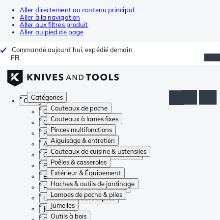
Aller directement au contenu principal
Aller à la navigation
Aller aux filtres produit
Aller au pied de page
Commandé aujourd'hui, expédié demain
FR
Catégories
Catégories
Couteaux de poche
Couteaux de poche
Couteaux à lames fixes
Couteaux à lames fixes
Pinces multifonctions
Pinces multifonctions
Aiguisage & entretien
Aiguisage & entretien
Couteaux de cuisine & ustensiles
Couteaux de cuisine & ustensiles
Poêles & casseroles
Poêles & casseroles
Extérieur & Équipement
Extérieur & Équipement
Haches & outils de jardinage
Haches & outils de jardinage
Lampes de poche & piles
Lampes de poche & piles
Jumelles
Jumelles
Outils à bois
Outils à bois