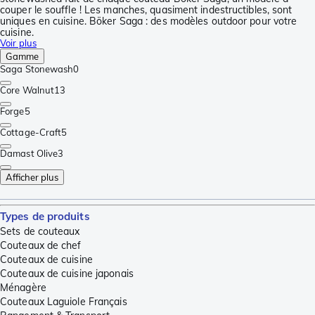
couper le souffle ! Les manches, quasiment indestructibles, sont
uniques en cuisine. Böker Saga : des modèles outdoor pour votre
cuisine.
Voir plus
Gamme
Saga Stonewash
0
Core Walnut
13
Forge
5
Cottage-Craft
5
Damast Olive
3
Afficher plus
Types de produits
Sets de couteaux
Couteaux de chef
Couteaux de cuisine
Couteaux de cuisine japonais
Ménagère
Couteaux Laguiole Français