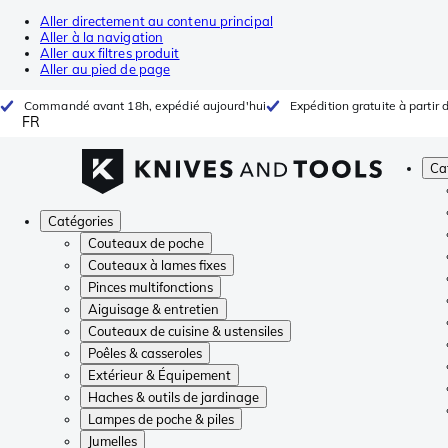
Aller directement au contenu principal
Aller à la navigation
Aller aux filtres produit
Aller au pied de page
Commandé avant 18h, expédié aujourd'hui
Expédition gratuite à partir 
FR
Ca
Catégories
Couteaux de poche
Couteaux à lames fixes
Pinces multifonctions
Aiguisage & entretien
Couteaux de cuisine & ustensiles
Poêles & casseroles
Extérieur & Équipement
Haches & outils de jardinage
Lampes de poche & piles
Jumelles