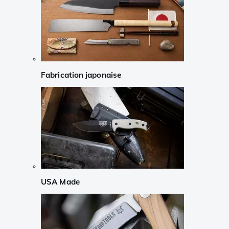
Fabrication japonaise
USA Made