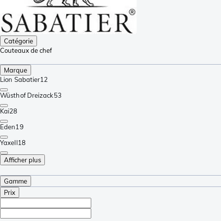
Catégorie
Couteaux de chef
Marque
Lion Sabatier
12
Wüsthof Dreizack
53
Kai
28
Eden
19
Yaxell
18
Afficher plus
Gamme
Prix