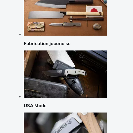
Fabrication japonaise
USA Made