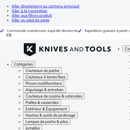
Aller directement au contenu principal
Aller à la navigation
Aller aux filtres produit
Aller au pied de page
Commandé maintenant, expédié dimanche
Expédition gratuite à partir 
FR
Ca
Catégories
Couteaux de poche
Couteaux à lames fixes
Pinces multifonctions
Aiguisage & entretien
Couteaux de cuisine & ustensiles
Poêles & casseroles
Extérieur & Équipement
Haches & outils de jardinage
Lampes de poche & piles
Jumelles