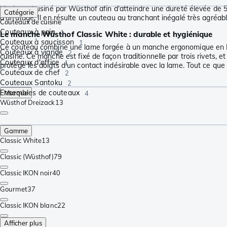
L'acier est usiné par Wüsthof afin d'atteindre une dureté élevée de 5
Catégorie
d'affûtage. Il en résulte un couteau au tranchant inégalé très agréable
Couteaux de cuisine
Couteaux à pain
1
Le manche Wüsthof Classic White : durable et hygiénique
Couteaux à saucisson
1
Ce couteau combine une lame forgée à un manche ergonomique en POM
Couteaux à viande
2
cuisine. Ce manche est fixé de façon traditionnelle par trois rivets, et
Couteaux d'office
1
protège les doigts d'un contact indésirable avec la lame. Tout ce que
Couteaux de chef
2
Couteaux Santoku
2
Ensembles de couteaux
Marque
4
Wüsthof Dreizack
13
Gamme
Classic White
13
Classic (Wüsthof)
79
Classic IKON noir
40
Gourmet
37
Classic IKON blanc
22
Afficher plus