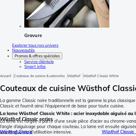
Gravure
Explorer tous nos univers
Nouveautés
Promos & offres spéciales
Service clièntele
Smart infos
Accueil
Couteaux de cuisine & ustensiles
Wüsthof
Wüsthof Classic White
Couteaux de cuisine Wüsthof Classi
La gamme Classic noire traditionnelle est la gamme la plus classiqu
Classic et fournit ainsi l'équipement de base pour toute cuisine.
La lame Wüsthof Classic White : acier inoxydable aiguisé au 
Wüsthof Classic series
La lame est forgée à partir d'une seule pièce d'acier au chrome-van
l’angle d’aiguisage pour chaque couteau. La lame est ensuite aiguisée
Wüsthof Classic
Wüsthof Classic 
une longue vie d'utilisation intensive.