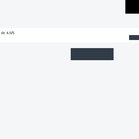
 de 4.8/5
Wishlist
Connexion
Panier